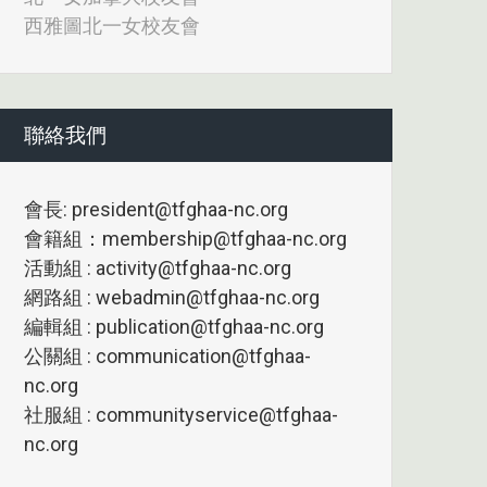
西雅圖北一女校友會
聯絡我們
會長: president@tfghaa-nc.org
會籍組：membership@tfghaa-nc.org
活動組 : activity@tfghaa-nc.org
網路組 : webadmin@tfghaa-nc.org
編輯組 : publication@tfghaa-nc.org
公關組 : communication@tfghaa-
nc.org
社服組 : communityservice@tfghaa-
nc.org