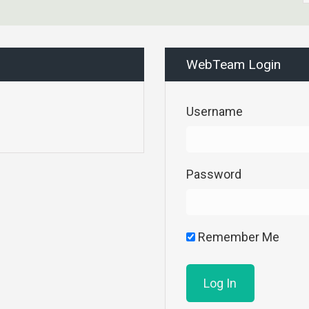
WebTeam Login
Username
Password
Remember Me