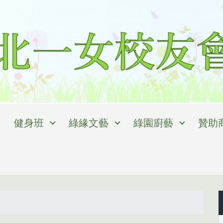
健身班
綠緣文藝
綠園廚藝
贊助