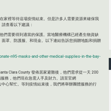
人都待在家裡等待這場疫情結束。但是許多人需要資源來確保我
，請查看以下建議：
線，他們需要得到適當的保護。當地醫療機構已經產生物資缺
、面罩、防護服、和現金。以下連結告訴您捐贈地點和捐贈
nate-n95-masks-and-other-medical-supplies-in-the-bay-
自從 Santa Clara County 發佈居家避難後，他們需求從一天 200
取消服務，他們現在急需人手及財力。請至官網
去中心幫忙。等到疫情結束後，我們將舉辦團體服務的行