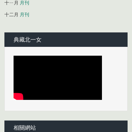
十ㄧ月
月刊
十二月
月刊
典藏北一女
相關網站