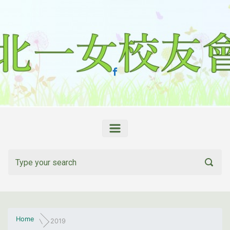
Skip to main content
Home
2019