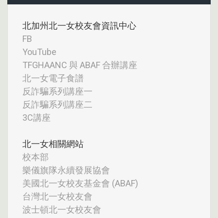
北加州北一女校友會資訊中心
FB
YouTube
TFGHAANC 與 ABAF 合辦講座
北一女電子食譜
反詐騙系列講座一
反詐騙系列講座二
3C講座
北一女相關網站
校本部
樂儀旗隊永續發展協會
美國北一女校友基金會 (ABAF)
台灣北一女校友會
波士頓北一女校友會