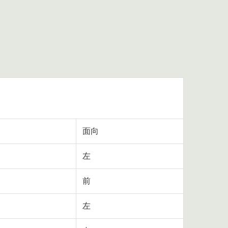
面向
左
前
左