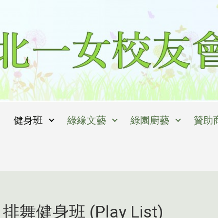
健身班
綠緣文藝
綠園廚藝
贊助
日排舞健身班 (Play List)