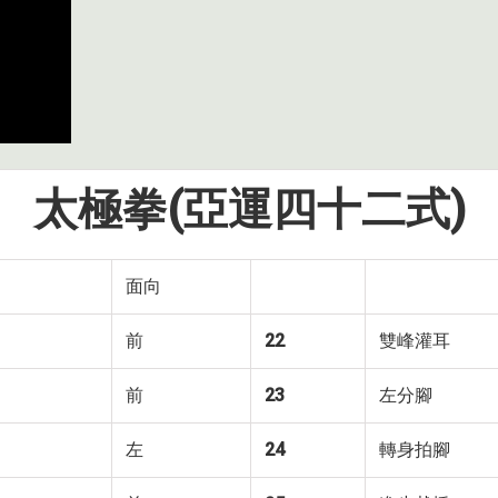
太極拳(亞運四十二式)
面向
前
22
雙峰灌耳
前
23
左分腳
左
24
轉身拍腳