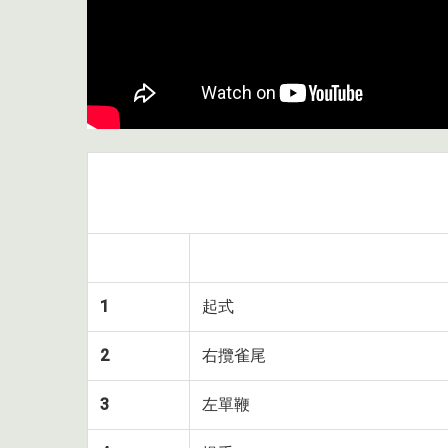
1
起式
2
右攬雀尾
3
左單鞭