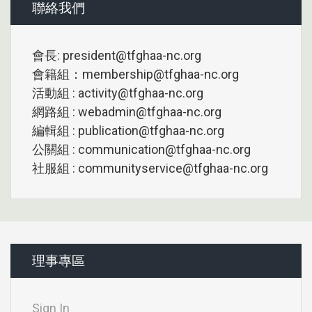
聯絡我們
會長: president@tfghaa-nc.org
會籍組：membership@tfghaa-nc.org
活動組 : activity@tfghaa-nc.org
網路組 : webadmin@tfghaa-nc.org
編輯組 : publication@tfghaa-nc.org
公關組 : communication@tfghaa-nc.org
社服組 : communityservice@tfghaa-nc.org
理事專區
Sign In