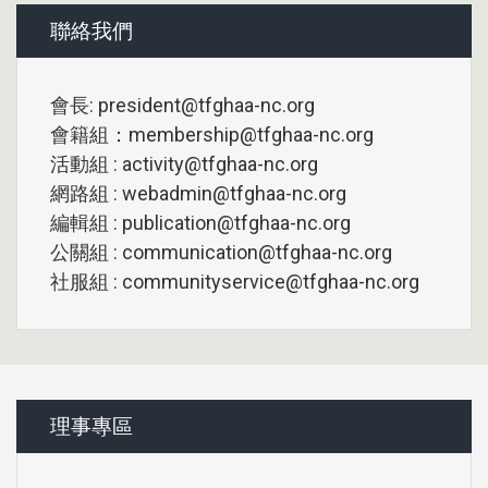
聯絡我們
會長: president@tfghaa-nc.org
會籍組：membership@tfghaa-nc.org
活動組 : activity@tfghaa-nc.org
網路組 : webadmin@tfghaa-nc.org
編輯組 : publication@tfghaa-nc.org
公關組 : communication@tfghaa-nc.org
社服組 : communityservice@tfghaa-nc.org
理事專區