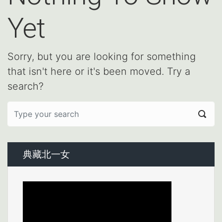
Yet
Sorry, but you are looking for something
that isn't here or it's been moved. Try a
search?
典藏北一女