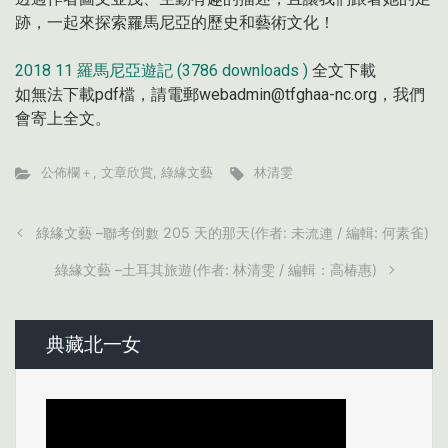
跡，一起來探索羅馬尼亞的歷史和藝術文化！
2018 11 羅馬尼亞遊記 (3786 downloads )
全文下載
如無法下載pdf檔，請電郵webadmin@tfghaa-nc.org，我們
會寄上全文。
公佈欄＋
,
文章欣賞
,
綠緣文藝
林清雯
綠緣文藝 –聯考倒數 205 天的那天(作者: 未流連 / 編輯: 何素雀)
綠緣文藝 –土耳其旅遊(作者: 林清雯 / 編輯：高椿惠)
典藏北一女