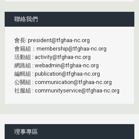
聯絡我們
會長: president@tfghaa-nc.org
會籍組：membership@tfghaa-nc.org
活動組 : activity@tfghaa-nc.org
網路組 : webadmin@tfghaa-nc.org
編輯組 : publication@tfghaa-nc.org
公關組 : communication@tfghaa-nc.org
社服組 : communityservice@tfghaa-nc.org
理事專區