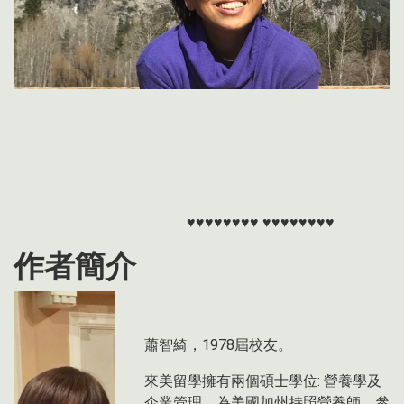
♥♥♥♥♥♥♥♥ ♥♥♥♥♥♥♥♥
作者簡介
蕭智綺，1978屆校友。
來美留學擁有兩個碩士學位
:
營養學及
企業管理。為美國加州持照營養師，參