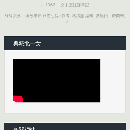
1966 一女中烹飪課筆記
綠緣文藝 – 勇敢築夢 旅遊心得 (作者: 林清雯 編輯: 黃欣怡，羅蘭華)
典藏北一女
相關網站