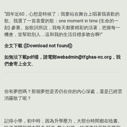
“因年近60，心想是時候了：我要站在舞台上唱著我喜歡的
歌。我選了一首喜愛的歌：one moment in time (生命的一
刻) 參賽。如歌詞所説，我每天都要精彩的活著，把握每一
機會，並幫助別人…..這和我的生活目標多吻合啊!”
全文下載 ([Download not found])
如無法下載pdf檔，請電郵webadmin@tfghaa-nc.org，我
們會寄上全文
。
你有夢想嗎？那個夢想是否仍在你的內心深處，還是已經雲
消霧散了呢？
記得小學，初中時，因為升學壓力，大部分時間都在唸書。