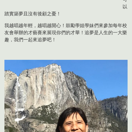
以
踏實築夢且沒有後顧之憂！
我越唱越年輕，越唱越開心！鼓勵學姐學妹們來參加每年校
友會舉辦的才藝賽來展現你們的才華！追夢是人生的一大樂
趣，我們一起來追夢吧！