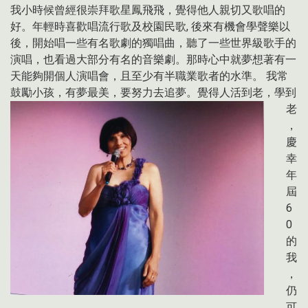
我小時候曾經很崇拜歌星鳳飛飛，覺得他人親切又歌唱的
好。年輕時喜歡唱流行歌及校園民歌
,
後來有機會學聲樂以
後，開始唱一些有名歌劇的獨唱曲，聽了一些世界級歌手的
演唱，也看過大部分有名的音樂劇。那時心中就夢想著有一
天能夠開個人演唱會，且至少有半職業歌者的水準。
我常
鼓勵小孩，有夢最美，
要努力去追夢。覺得人活到老，學到
老
，
慶
幸
年
屆
6
0
的
我
，
仍
可