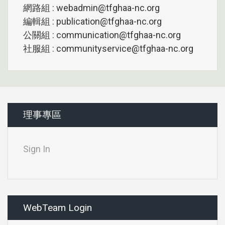
網路組 : webadmin@tfghaa-nc.org
編輯組 : publication@tfghaa-nc.org
公關組 : communication@tfghaa-nc.org
社服組 : communityservice@tfghaa-nc.org
理事專區
Sign In
WebTeam Login