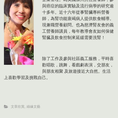
與癌症的臨床實驗及流行病學的研究逾
十多年。近十六年從事腎臟專科營養
師，為腎功能衰竭病人提供飲食輔導。
現兼職營養顧問。也為慈濟腎友會的義
工營養師講員，每年教導會友如何保健
腎臓及飲食控制來延緩需要洗腎！
除了工作及參與社區義工服務，平時喜
歡唱歌，跳舞，看戲劇表演，交朋友，
與朋友相聚
及旅遊接近大自然。生活
上喜歡學習及挑戰自己。
文章欣賞
,
綠緣文藝