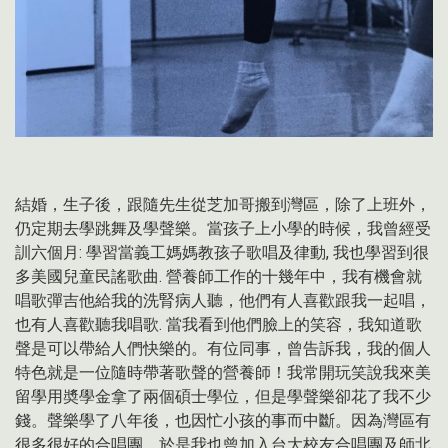
結婚，生子後，跟隨先生從芝加哥搬到灣區，除了上班外，
仍定期去學跳舞及學聲樂。當孩子上小學的時候，我曾經受
訓六個月
:
學習當義工媽媽教孩子歌唱及律動
,
我也學習到很
多美國兒童民謠歌曲
.
營養師工作的十幾年中，我有機會就
唱歌彈吉他給我的洗腎病人聽，他們有人喜歡跟我一起唱，
也有人喜歡聽我唱歌
.
當我看到他們臉上的笑容，我知道歌
聲是可以帶給人們快樂的。有位同事，曾告訴我，我的個人
特色就是一位隨時帶著歌聲的營養師！我常開玩笑說我來美
留學用奬學金拿了兩個碩士學位，但是學聲樂卻花了我不少
錢。聲樂學了八年後，也因忙小孩的事而中斷。因為灣區有
很多很好的合唱團，於是我也曾加入台大校友合唱團及師北