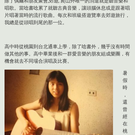
除了偶爾和朋友聚會
,
郊遊
,
爬山外唯一的消遣就是聽音樂和
唱歌。當唸書唸累了就聽古典音樂，讓頭腦休息或是跟著唱
片唱著當時的流行歌曲。每次和班級搭遊覽車去郊遊旅行，
我總是從頭唱到尾的那一位。
高中時從桃園到台北通車上學，除了唸書外，幾乎沒有時間
做其他的事。高中畢業後和一群愛音樂的朋友組成樂團，有
機會就去不同場合演唱及比賽。
暑
假
時
，
還
曾
經
在
桃