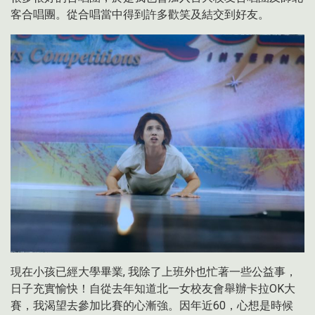
客合唱團。從合唱當中得到許多歡笑及結交到好友。
現在小孩已經大學畢業
,
我除了上班外也忙著一些公益事，
日子充實愉快！自從去年知道北一女校友會舉辦卡拉
OK
大
賽，我渴望去參加比賽的心漸強。因年近
60
，心想是時候