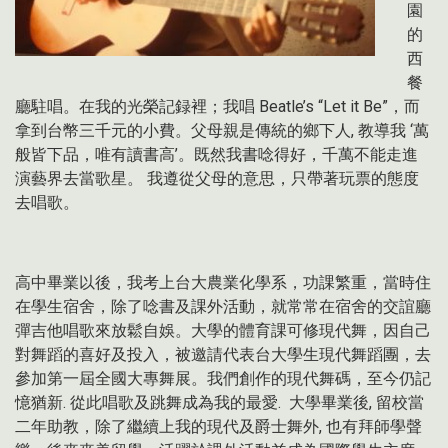
園
的
西
餐
廳駐唱。在我的光榮記録裡；我唱
Beatle’s “Let it Be”
，而
拿到台幣三千元的小費。父母親是傳統的鄉下人
,
教導我
‘
萬
般皆下品，唯有讀書高
’
。既然我書唸得好，千萬不能走進
演藝界去當歌星。
我遵從父母的意思，只帶著玩票的態度
去唱歌。
高中畢業以後，我考上台大農業化學系，功課繁重，當時住
在學生宿舍，除了唸書及課外活動，就常常在宿舍的交誼廳
彈吉他唱歌來放鬆自娛。大學的體育課可修現代舞，因自己
對舞蹈的喜好及投入，被邀請代表台大學生現代舞蹈團，去
參加第一屆全國大專舞展。我們創作的現代舞碼，至今仍記
憶猶新
.
從此唱歌及跳舞成為我的最愛
.
大學畢業後
,
留校當
二年助教，除了繼續上我的現代及爵士舞外
,
也有拜師學聲