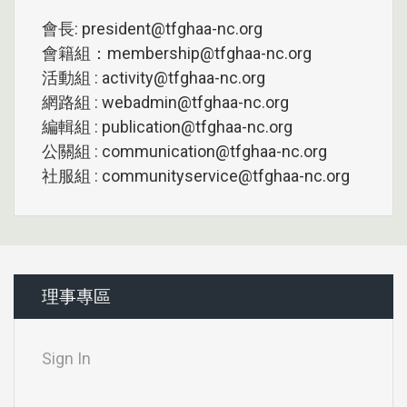
會長: president@tfghaa-nc.org
會籍組：membership@tfghaa-nc.org
活動組 : activity@tfghaa-nc.org
網路組 : webadmin@tfghaa-nc.org
編輯組 : publication@tfghaa-nc.org
公關組 : communication@tfghaa-nc.org
社服組 : communityservice@tfghaa-nc.org
理事專區
Sign In