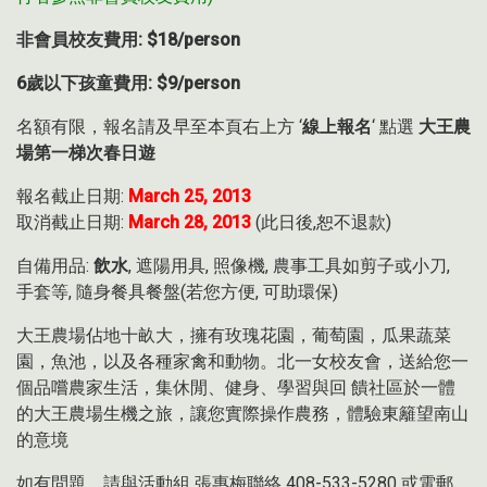
非會員校友費用: $18/person
6歲以下孩童費用: $9/person
名額有限，報名請及早至本頁右上方 ‘
線上報名
‘ 點選
大王農
場第一梯次春日遊
報名截止日期:
March 25, 2013
取消截止日期:
March 28, 2013
(此日後,恕不退款)
自備用品:
飲水
, 遮陽用具, 照像機, 農事工具如剪子或小刀,
手套等, 隨身餐具餐盤(若您方便, 可助環保)
大王農場佔地十畝大，擁有玫瑰花園，葡萄園，瓜果蔬菜
園，魚池，以及各種家禽和動物。北一女校友會，送給您一
個品嚐農家生活，集休閒、健身、學習與回 饋社區於一體
的大王農場生機之旅，讓您實際操作農務，體驗東籬望南山
的意境
如有問題，請與活動組 張惠梅聯絡 408-533-5280 或電郵