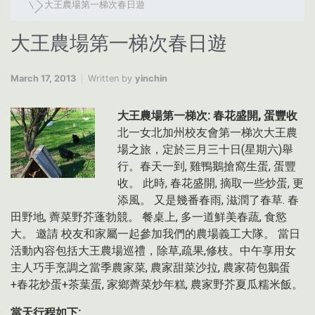
大王農場第一梯次春日遊
大王農場第一梯次春日遊
March 17, 2013
Written by
yinchin
大王農場第一梯次:
春花盛開, 蛋豐收
北一女北加州校友會第一梯次大王農
場之旅，定於三月三十日(星期六)舉
行。春天一到, 雞鴨鵝搶窩生蛋, 蛋豐
收。 此時, 春花盛開, 摘取一些炒蛋, 更
添風。 又是幾番春雨, 滋潤了春草. 春
田野地, 薺菜野芥蓬勃競。 餐桌上, 多一道鮮美春蔬, 食慾
大。 邀請 校友和家屬一起參加我們的農場義工大隊。 當日
活動內容包括大王農場巡禮，除草,疏果,修枝。中午享用女
主人巧手烹調之當季農家菜, 農家甜菜沙拉, 農家荷包鵝蛋
+春花炒蛋+茶葉蛋, 家鄉薺菜炒年糕, 農家野芥夏瓜糯米飯。
當天行程如下: