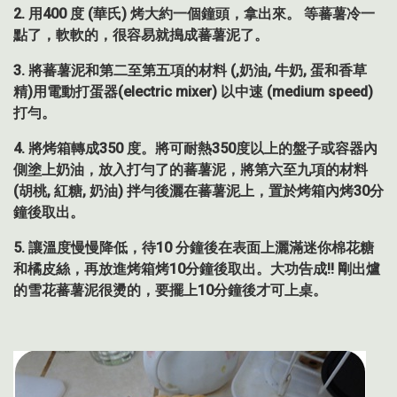
2. 用400 度 (華氏) 烤大約一個鐘頭，拿出來。 等蕃薯冷一
點了，軟軟的，很容易就搗成蕃薯泥了。
3. 將蕃薯泥和第二至第五項的材料 (,奶油, 牛奶, 蛋和香草
精)用電動打蛋器(electric mixer) 以中速 (medium speed)
打勻。
4. 將烤箱轉成350 度。將可耐熱350度以上的盤子或容器內
側塗上奶油，放入打勻了的蕃薯泥，將第六至九項的材料
(胡桃, 紅糖, 奶油) 拌勻後灑在蕃薯泥上，置於烤箱內烤30分
鐘後取出。
5. 讓溫度慢慢降低，待10 分鐘後在表面上灑滿迷你棉花糖
和橘皮絲，再放進烤箱烤10分鐘後取出。大功告成!! 剛出爐
的雪花蕃薯泥很燙的，要擺上10分鐘後才可上桌。