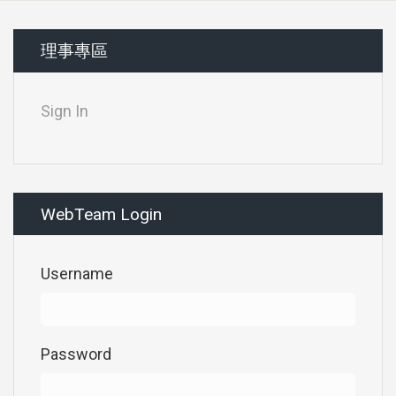
理事專區
Sign In
WebTeam Login
Username
Password