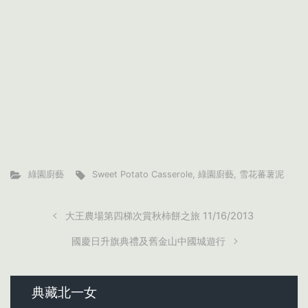
綠園廚藝
Sweet Potato Casserole
,
綠園廚藝
,
雪花蕃薯泥
大王農場第四梯次賞秋柿餅之旅 11/16/2013
國慶日升旗典禮及舊金山中國城遊行
典藏北一女