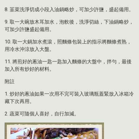
8. 韮菜洗淨切成小段入油鍋略炒，可加少許鹽，盛起備用。
9. 取一大碗放木耳加水，泡軟後，洗淨切絲，下油鍋略炒，
可加少許鹽盛起備用。
10. 取一大鍋加水煮滾，照麵條包裝上的指示將麵條煮熟，
用冷水沖涼放入大盤。
11. 將煎好的蔥油一匙一匙加入麵條的大盤中，拌勻，最後
加入所有炒好的材料。
附註
1. 炒好的蔥油如果一次用不完可裝入玻璃瓶蓋緊放入冰箱冷
藏下次再用。
2. 蔬菜可隨個人喜好，自行加減。