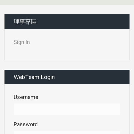
理事專區
Sign In
WebTeam Login
Username
Password