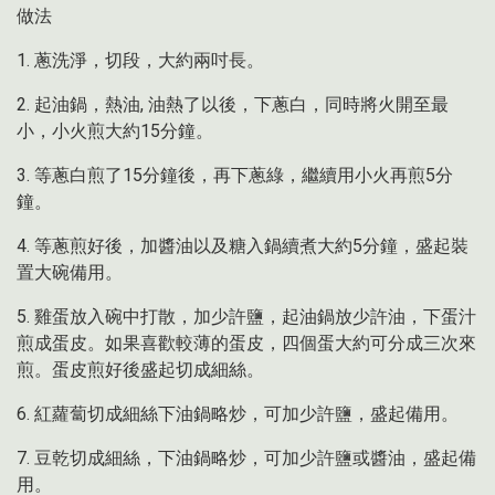
做法
1. 蔥洗淨，切段，大約兩吋長。
2. 起油鍋，熱油, 油熱了以後，下蔥白，同時將火開至最
小，小火煎大約15分鐘。
3. 等蔥白煎了15分鐘後，再下蔥綠，繼續用小火再煎5分
鐘。
4. 等蔥煎好後，加醬油以及糖入鍋續煮大約5分鐘，盛起裝
置大碗備用。
5. 雞蛋放入碗中打散，加少許鹽，起油鍋放少許油，下蛋汁
煎成蛋皮。如果喜歡較薄的蛋皮，四個蛋大約可分成三次來
煎。蛋皮煎好後盛起切成細絲。
6. 紅蘿蔔切成細絲下油鍋略炒，可加少許鹽，盛起備用。
7. 豆乾切成細絲，下油鍋略炒，可加少許鹽或醬油，盛起備
用。