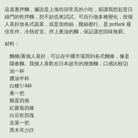
這道蔥拌麵，據說是上海街頭常見的小吃，卻讓我想起昔日
綠門的乾拌麵，您不妨也來試試。可自行做多種變化，按個
人喜好放各式蔬菜，或是加肉絲，雞絲都行。是 potluck 最
佳良伴。冷熱皆宜。拌上蔥油的麵，保証讓您回味無窮。
材料：
麵條(看個人喜好，可以在中國市場買到各式麵條，像是
陽春麵。我個人喜歡在日本超市的擔擔麵，口感比較Q)
油一杯
醬油半杯
白糖1/4杯
蔥一把
雞蛋四個
紅蘿蔔四條
白豆乾四塊
韭菜一把
黑木耳少許