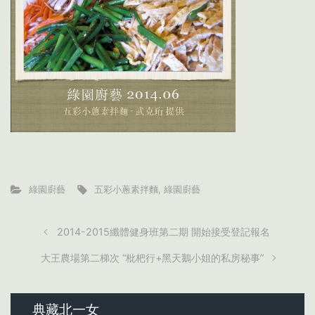
綠園廚藝
五彩小蔥素拌麵
,
綠園廚藝
2014-2015纖體健身班第二期 開始接受登記報名
大王農場第二梯次 “枇杷行+黑天鵝小姐的私房秘事”
典藏北一女