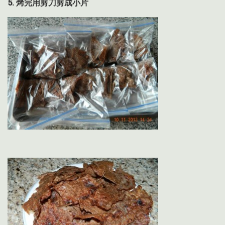
5.
烤完用剪刀剪成小片