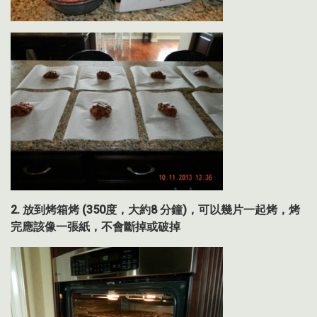
2.
放到烤箱烤
(350
度，大約
8
分鐘
)
，可以幾片一起烤，
烤
完應該像一張紙，不會斷掉或破掉