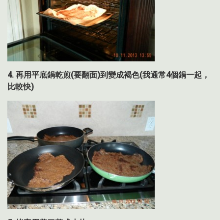
4.
再用平底鍋乾煎
(
要翻面
)
到變成褐色
(
我通常
4
個鍋一起，
比較快
)