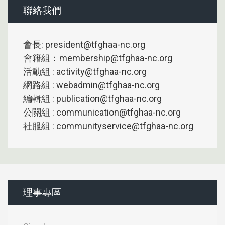
聯絡我們
會長: president@tfghaa-nc.org
會籍組：membership@tfghaa-nc.org
活動組 : activity@tfghaa-nc.org
網路組 : webadmin@tfghaa-nc.org
編輯組 : publication@tfghaa-nc.org
公關組 : communication@tfghaa-nc.org
社服組 : communityservice@tfghaa-nc.org
理事專區