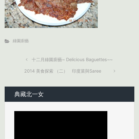
綠園廚藝
十二月綠園廚藝~ Delicious Baguettes~~
2014 美食探索 （二） 印度菜與Saree
典藏北一女