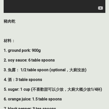
豬肉乾
材料：
1. ground pork: 900g
2. soy sauce: 6 table spoons
3.
魚露：
1/2 table spoon (optional
，大廚沒放
)
4.
酒：
3 table spoons
5. sugar: 1 cup (
不喜歡甜可以少放，大廚大概少放
1/4
杯
)
6. orange juice: 1.5 table spoons
7. black pepper: 3 tea spoons