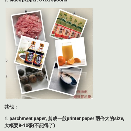
其他：
1. parchment paper,
剪成一般
printer paper
兩倍大的
size,
大概要
8-10
張
(
不記得了
)