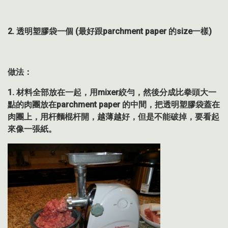
2. 透明塑膠袋一個
(
最好跟
parchment paper
的
size
一樣
)
做法：
1.
材料全部放在一起，用
mixer
絞勻，然後分成比拳頭大一
點的肉團放在
parchment paper
的中間，把透明塑膠袋蓋在
肉團上，用杆麵棍杆開，越薄越好，但是不能破掉，要看起
來像一張紙。