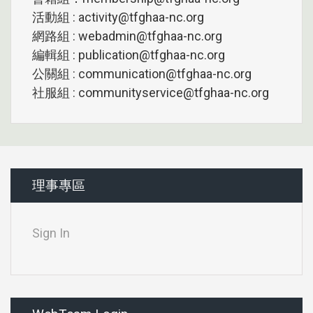
活動組 : activity@tfghaa-nc.org
網路組 : webadmin@tfghaa-nc.org
編輯組 : publication@tfghaa-nc.org
公關組 : communication@tfghaa-nc.org
社服組 : communityservice@tfghaa-nc.org
理事專區
Sign In