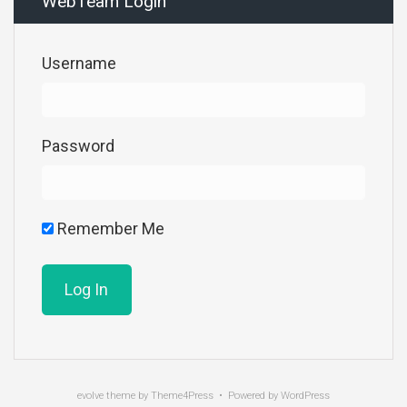
WebTeam Login
Username
Password
Remember Me
evolve
theme by Theme4Press • Powered by
WordPress