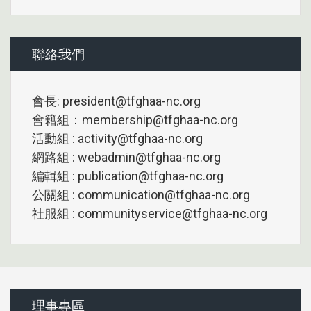
聯絡我們
會長: president@tfghaa-nc.org
會籍組：membership@tfghaa-nc.org
活動組 : activity@tfghaa-nc.org
網路組 : webadmin@tfghaa-nc.org
編輯組 : publication@tfghaa-nc.org
公關組 : communication@tfghaa-nc.org
社服組 : communityservice@tfghaa-nc.org
理事專區