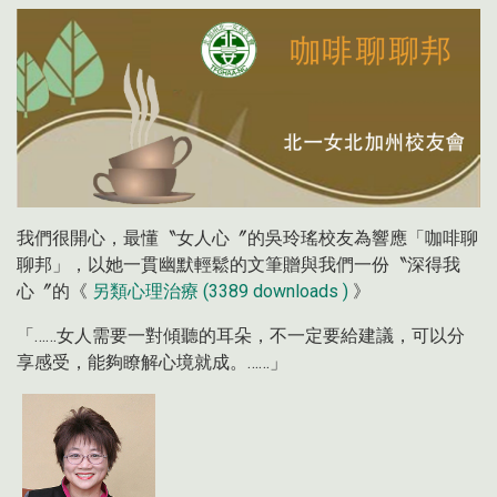
我們很開心，最懂〝女人心〞的吳玲瑤校友為響應「咖啡聊
聊邦」，以她一貫幽默輕鬆的文筆贈與我們一份〝深得我
心〞的《
另類心理治療 (3389 downloads )
》
「……女人需要一對傾聽的耳朵，不一定要給建議，可以分
享感受，能夠瞭解心境就成。……」