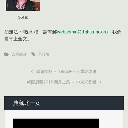
吳玲瑤
如無法下載pdf檔，請電郵
webadmin@tfghaa-nc.org
，我們
會寄上全文。
文章欣賞
吳玲瑤
綠緣文藝 ﹣ 1985級三十重聚專題
綠園廚藝2015 四月上菜 － 中東式香飯
典藏北一女