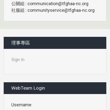
公關組 : communication@tfghaa-nc.org
社服組 : communityservice@tfghaa-nc.org
理事專區
Sign In
WebTeam Login
Username