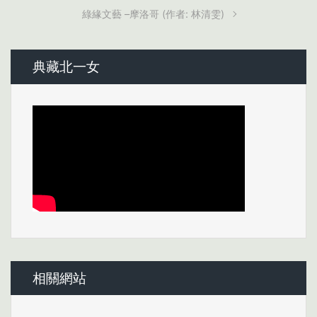
綠緣文藝 –摩洛哥 (作者: 林清雯)
典藏北一女
相關網站