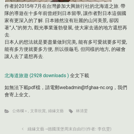
作者於2015年7月在台灣參加大興旅行社的北海道之旅. 帶
隊的導遊在十多年前曾經到日本留學, 讓作者對日本這個國
家有更深入的了解. 日本雖然沒有壯麗的山河美景, 卻因
著”人”的努力, 觀光事業蓬勃發展, 使大家去過的地方還想再
去.
日本人的想法就是要盡量做到完美, 能有多可愛就要多可愛,
能有多方便就要多方便, 所以很龜毛. 但同樣的地方, 的確會
讓人去了還想再去.
北海道旅遊 (2928 downloads )
全文下載
如無法下載pdf檔，請電郵webadmin@tfghaa-nc.org，我們
會寄上全文。
公佈欄＋
,
文章欣賞
,
綠緣文藝
林清雯
綠緣文藝 –德國漢堡周末自由行(作者: 李伉雯)