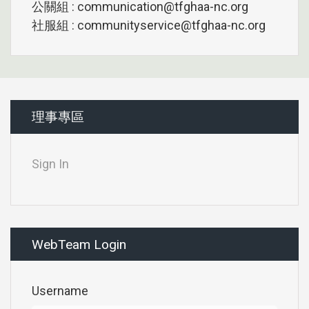
公關組 : communication@tfghaa-nc.org
社服組 : communityservice@tfghaa-nc.org
理事專區
Sign In
WebTeam Login
Username