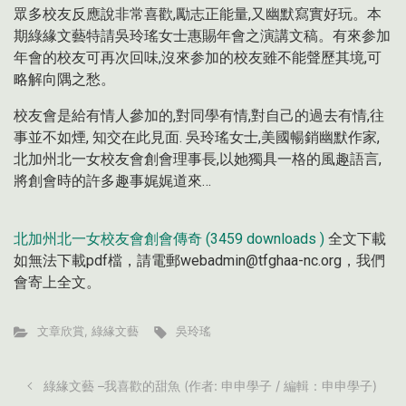
眾多校友反應說非常喜歡,勵志正能量,又幽默寫實好玩。本
期綠緣文藝特請吳玲瑤女士惠賜年會之演講文稿。有來参加
年會的校友可再次回味,沒來参加的校友雖不能聲歷其境,可
略解向隅之愁。
校友會是給有情人參加的,對同學有情,對自己的過去有情,往
事並不如煙, 知交在此見面. 吳玲瑤女士,美國暢銷幽默作家,
北加州北一女校友會創會理事長,以她獨具一格的風趣語言,
將創會時的許多趣事娓娓道來…
北加州北一女校友會創會傳奇 (3459 downloads )
全文下載
如無法下載pdf檔，請電郵webadmin@tfghaa-nc.org，我們
會寄上全文。
文章欣賞
,
綠緣文藝
吳玲瑤
綠緣文藝 –我喜歡的甜魚 (作者: 申申學子 / 編輯：申申學子)