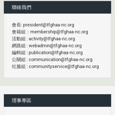
聯絡我們
會長: president@tfghaa-nc.org
會籍組：membership@tfghaa-nc.org
活動組 : activity@tfghaa-nc.org
網路組 : webadmin@tfghaa-nc.org
編輯組 : publication@tfghaa-nc.org
公關組 : communication@tfghaa-nc.org
社服組 : communityservice@tfghaa-nc.org
理事專區