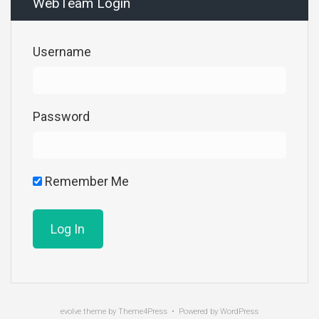
WebTeam Login
Username
Password
Remember Me
evolve
theme by Theme4Press • Powered by
WordPress