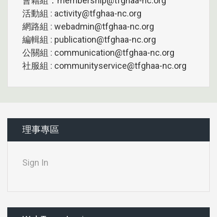
會籍組：membership@tfghaa-nc.org
活動組 : activity@tfghaa-nc.org
網路組 : webadmin@tfghaa-nc.org
編輯組 : publication@tfghaa-nc.org
公關組 : communication@tfghaa-nc.org
社服組 : communityservice@tfghaa-nc.org
理事專區
Sign In