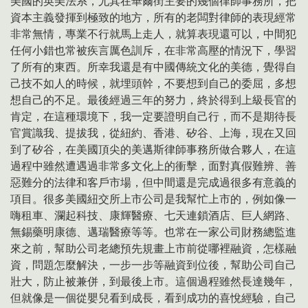
美國的英美法系，尤其在華爾街主要的幾個律師事務所，把
資本主義發揮到極致的地方，所有的老闆對律師的表現經常
非常無情，專業不行就馬上走人，就算表現還可以，中間犯
任何小錯也常被疾言厲色訓斥，在非常高壓的情況下，學習
了所有的東西。所幸我還是有中國傳統文化的美德，覺得自
己技不如人的時候，就埋頭幹，不要想到自己的委屈，多想
想自己的不足。最後經過三年的努力，終於得到上級長官的
肯定，在這種環境下，我一定要證明自己行，而不是期待長
官賞識我、提拔我，從紐約、香港、矽谷、上海，現在又回
到了矽谷，在美國頂尖的美邁斯律師事務所做合夥人，在這
過程中雖然遭遇過非常多文化上的衝擊，面對真假難辨、善
惡難分的法律和客戶市場，但中間還是完成過很多有意義的
項目。很多美國紐交所上市公司是我幫忙上市的，例如像一
嗨租車、瀾起科技、康輝醫療、七天連鎖酒店、巨人網路、
無錫藥明康德、邁瑞醫療等等。也常在一家公司財務總監進
來之前，幫助公司老總預先規畫上市前從哪裡融資，怎樣融
資，問題怎麼解決，一步一步等融資到位後，幫助公司自己
壯大，防止被兼併，到最後上市。這個過程雖然長達幾年，
但就像是一個從嬰兒看到成長，看到成功的喜悅經驗，自己