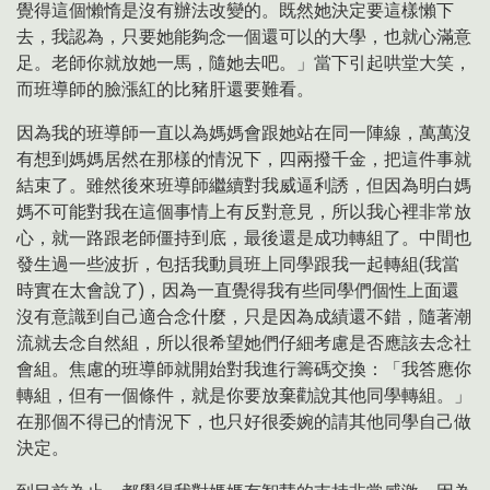
覺得這個懶惰是沒有辦法改變的。既然她決定要這樣懶下
去，我認為，只要她能夠念一個還可以的大學，也就心滿意
足。老師你就放她一馬，隨她去吧。」當下引起哄堂大笑，
而班導師的臉漲紅的比豬肝還要難看。
因為我的班導師一直以為媽媽會跟她站在同一陣線，萬萬沒
有想到媽媽居然在那樣的情況下，四兩撥千金，把這件事就
結束了。雖然後來班導師繼續對我威逼利誘，但因為明白媽
媽不可能對我在這個事情上有反對意見，所以我心裡非常放
心，就一路跟老師僵持到底，最後還是成功轉組了。中間也
發生過一些波折，包括我動員班上同學跟我一起轉組(我當
時實在太會說了)，因為一直覺得我有些同學們個性上面還
沒有意識到自己適合念什麼，只是因為成績還不錯，隨著潮
流就去念自然組，所以很希望她們仔細考慮是否應該去念社
會組。焦慮的班導師就開始對我進行籌碼交換：「我答應你
轉組，但有一個條件，就是你要放棄勸說其他同學轉組。」
在那個不得已的情況下，也只好很委婉的請其他同學自己做
決定。