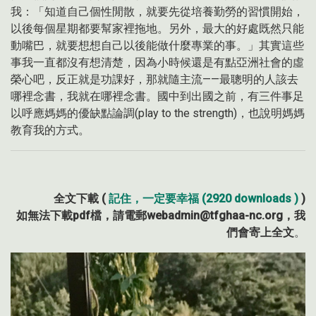
我：「知道自己個性閒散，就要先從培養勤勞的習慣開始，
以後每個星期都要幫家裡拖地。另外，最大的好處既然只能
動嘴巴，就要想想自己以後能做什麼專業的事。」其實這些
事我一直都沒有想清楚，因為小時候還是有點亞洲社會的虛
榮心吧，反正就是功課好，那就隨主流——最聰明的人該去
哪裡念書，我就在哪裡念書。國中到出國之前，有三件事足
以呼應媽媽的優缺點論調(play to the strength)，也說明媽媽
教育我的方式。
全文下載 (
記住，一定要幸福 (2920 downloads )
)
如無法下載pdf檔，請電郵webadmin@tfghaa-nc.org，我
們會寄上全文
。