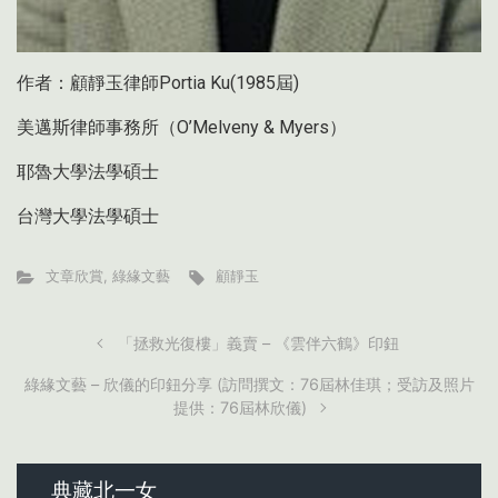
作者：顧靜玉律師Portia Ku(1985屆)
美邁斯律師事務所（O’Melveny & Myers）
耶魯大學法學碩士
台灣大學法學碩士
文章欣賞
,
綠緣文藝
顧靜玉
「拯救光復樓」義賣 – 《雲伴六鶴》印鈕
綠緣文藝 – 欣儀的印鈕分享 (訪問撰文：76屆林佳琪；受訪及照片
提供：76屆林欣儀)
典藏北一女