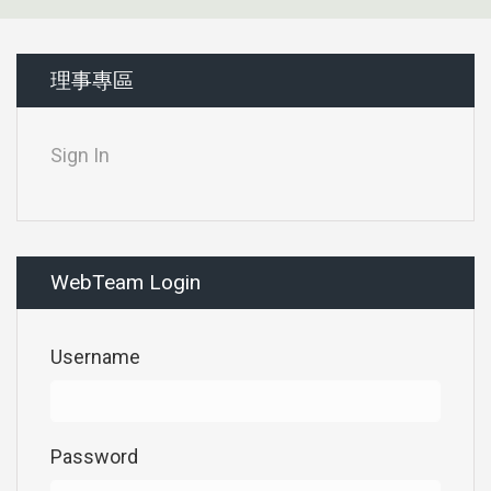
理事專區
Sign In
WebTeam Login
Username
Password