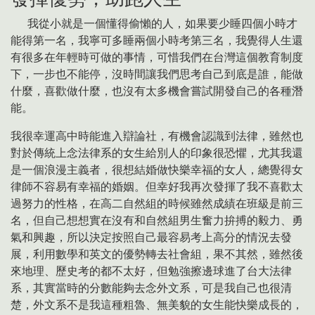
我從小就是一個懂得偷懶的人，如果要少睡四個小時才
能得第一名，我寧可多睡兩個小時考第三名，我覺得人生還
有很多在年輕時可做的事情，可惜我們在台灣這個教育制度
下，一步也不能停，沒時間讓我們思考自己到底是誰，能做
什麼，喜歡做什麼，也沒有太多機會嘗試開發自己的各種潛
能。
我很幸運高中時能進入辯論社，有機會認識到法律，雖然也
對於傳統上念法律系的女生給別人的印象很恐懼，尤其我還
是一個浪漫主義者，很想結婚做快樂幸福的女人，總覺得女
律師不容易有幸福的婚姻。但幸好我再次發揮了我不喜歡太
過努力的性格，在高二自然組的時候雖然成績在班級是前三
名，但自己想想實在沒有和自然組男生奮力拚搏的毅力、勇
氣和興趣，所以決定按照自己最容易考上高分的情況去發
展，利用數學和英文的優勢轉去社會組，果不其然，雖然後
來地理、歷史考的都不太好，但勉強擦邊球進了台大法律
系，其實當時的分數能夠去念外文系，可是我自己也很清
楚，外文系不是我這種粗魯、無美貌的女生能快樂成長的，