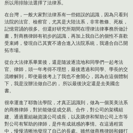
所以用排除法選擇了法律系。
在台灣，一般大家對法律系有一些錯誤的認識，因為只看到
法院的法官、檢察官，尤其是大陸法系，非常教條、死板，
記憶背誦的很多。但還好研究所期間在理律法律事務所做計
畫，對商務律師有初步的認識，再加上我自己的個性不喜歡
受束縛，發現自己其實不適合進入法院系統，我適合自己開
拓市場。
從台大法律系畢業後，還是隨波逐流地和同學們一起考法
官、律師，頭一年考得不理想，最後透過和同學、學長的交
流瞭解到，即使最後考上了我也不會開心，因為在這個體制
下，我是沒辦法做自己的， 所以最後決定還是去美國念
書。
很幸運進了耶魯法學院，才真正認識到，做為一個英美法系
的商務律師，對於能做促成交易、合作，對公司的架構組
建、通過重組融資讓公司成長，以及購併和幫助公司上市等
對公司有幫助的律師，是件有成就感的事情。在這過程當
中，慢慢清晰地發現了自己的長處。雖然做商務律師和錢打