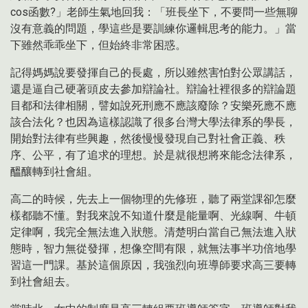
cos函數?」老師生氣地回我：「班長坐下，不要問一些無聊
沒有意義的問題，學這些是要訓練你邏輯思考的能力。」當
下雖然乖乖坐下，但始終非常困惑。
記得媽媽說要發揮自己的長處，所以雖然害怕對公眾講話，
還是逼自己硬著頭皮去參加辯論社。辯論社裡很多的辯論題
目都和法律相關，譬如說死刑應不應該廢除？安樂死應不應
該合法化？也因為這樣認識了很多台灣大學法律系的學長，
開始對法律有些興趣，然後慢慢發現自己對社會正義、秩
序、公平，有了追求的理想。於是就很想將來能念法律系，
醞釀轉到社會組。
高二的時候，先去上一個物理的先修班，聽了兩堂課卻怎麼
樣都聽不懂。對我來說不知道什麼是能量啊、光線啊、牛頓
定律啊，我完全無法進入狀態。清楚明白當自己無法進入狀
態時，智力無從發揮，想像空間有限，就無法事半功倍地學
習這一門課。基於這個原因，我強烈向班導師要求高三要轉
到社會組去。