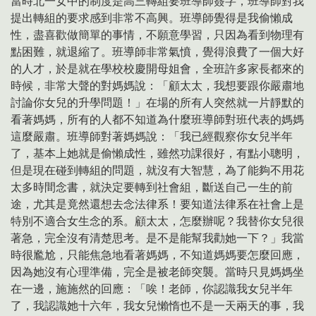
當時北一女中的制度是高三轉組要班導師簽字，班導師對我
提出轉組的要求感到非常不高興。班導師覺得是我偷懶成
性，盡喜歡做簡單的事情，不願意學習，只因為看到物理有
點困難，就退縮了。班導師非常氣憤，覺得浪費了一個大好
的人才，於是就在學校校慶開母姐會，全班許多家長都來的
時候，非常大聲的對媽媽說：「顧太太，我想要跟你嚴肅地
討論你女兒的升學問題！」在場的所有人突然就一片靜默的
看著媽媽，所有的人都不知道為什麼班導師對班代表的媽媽
這麼嚴肅。班導師對著媽媽說：「我已經觀察你女兒半年
了，基本上她就是偷懶成性，雖然功課很好，有點小聰明，
但是現在碰到轉組的問題，就沒有大智慧，為了能夠不用花
太多時間念書，就決定要轉到社會組，斷送自己一生的前
途，尤其是竟然還想去念法律系！要知道法律系在社會上是
特別不適合女生念的系。顧太太，怎麼辦呢？我替你女兒很
著急，完全沒有清楚思考。是不是能幫我勸她一下？」我當
時很尷尬，只能焦急地看著媽媽，不知道媽媽要怎麼回應，
因為她沒有心理準備，完全是被老師突襲。當時只見媽媽坐
在一邊，施施然的回應：「唉！老師，你認識我女兒半年
了，我認識她十六年，我女兒懶惰也不是一天兩天的事，我