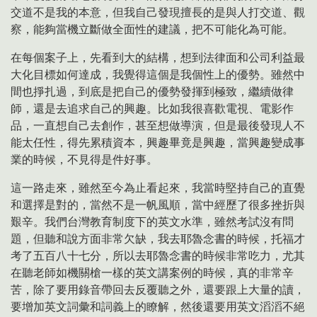
交道不是我的本意，但我自己發現擅長的是與人打交道、觀
察，能夠當機立斷做全面性的建議，把不可能化為可能。
在每個案子上，先看到大的結構，想到法律面和公司利益最
大化目標如何達成，我覺得這個是我個性上的優勢。雖然中
間也掙扎過，到底是把自己的優勢發揮到極致，繼續做律
師，還是去追求自己的興趣。比如我很喜歡電視、電影作
品，一直想自己去創作，甚至想做導演，但是最後發現人不
能太任性，得先累積資本，興趣畢竟是興趣，當興趣變成事
業的時候，不見得是件好事。
這一路走來，雖然至今為止看起來，我當時堅持自己的直覺
和選擇是對的，當然不是一帆風順，當中經歷了很多挫折與
艱辛。我們台灣教育制度下的英文水準，雖然考試沒有問
題，但聽和說方面非常欠缺，我去耶魯念書的時候，托福才
考了五百八十七分，所以去耶魯念書的時候非常吃力，尤其
在聽老師如機關槍一樣的英文講案例的時候，真的非常辛
苦，除了要用錄音帶回去反覆聽之外，還要跟上大量的讀，
要增加英文詞彙和詞義上的瞭解，然後還要用英文滔滔不絕