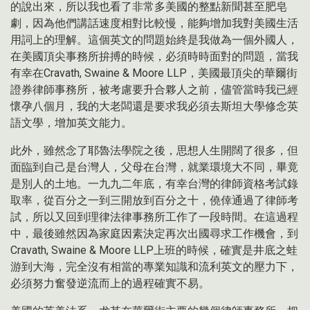
的說出來，所以我也看了非常多美國的整點新聞甚至肥皂
劇，因為他們講話速度相對比較慢，能夠增加我對美國生活
用詞上的理解。這個英文的問題始終是我做為一個外國人，
在美國頂尖事務所拚搏的時候，必須時時面對的問題，當我
有幸在Cravath, Swaine & Moore LLP，美國最頂尖的華爾街
證券律師事務所，被考慮要升合夥人之前，儘管當時我已經
懷孕八個月，我的大老闆還是要求我必須去斯坦大學修念英
語文學，增加英文能力。
此外，雖然念了耶魯法學院之後，思想人生開闊了很多，但
面臨到自己是台灣人，父母在台灣，就業環境大不同，畢竟
是別人的土地。一九九二年底，有幸台灣的律師資格考試錄
取率，從百分之一到三開放到百分之十，僥倖通過了律師考
試，所以又回到理律法律事務所工作了一段時間。在這過程
中，最後雖然因為家庭因素決定再次出國尋求工作機會，到
Cravath, Swaine & Moore LLP上班的時候，確實是井底之蛙
游到大海，完全沒有相當的專業知識和流利英文的壓力下，
必須努力奮發逆流而上的過程確實不易。