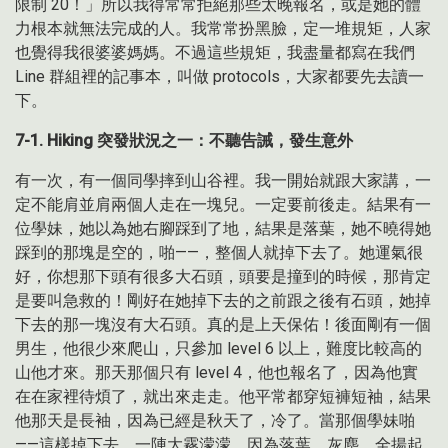
限制 20！」所以我得常常拒絕那些太晚報名，或是她的體
力根本就無法完成的人。我常常扮黑臉，定一堆規矩，人家
也覺得我很婆婆媽媽。不過這些規矩，我盡量都寫在我們
Line 群組裡的記事本，叫做 protocols，大家都要先去讀一
下。
7-1. Hiking 突發狀況之一：不聽告誡，發生意外
有一次，有一個同學摔到山谷裡。我一開始就跟大家講，一
定不能肩並肩兩個人走在一塊兒。一定要前後走。結果有一
位學妹，她以為她右腳踩到了地，結果是落葉，她不曉得她
踩到的那塊是空的，啪——，整個人就掉下去了。她運氣很
好，你想那下頭有很多大石頭，頭要是撞到的時候，那肯定
是要叫急救的！剛好在她掉下去的之前跟之後有石頭，她掉
下去的那一塊沒有大石頭。真的是上天保佑！後面剛有一個
男生，他很少來爬山，只參加 level 6 以上，難度比較高的
山他才來。那天那個只有 level 4，他也報名了，因為他實
在在家裡待煩了，就出來走走。他平常都穿短褲短袖，結果
他那天是長袖，因為已經是秋天了，冷了。當那個學妹啪
——這樣掉下去，一陣大霧濛濛，因為落葉、灰塵，全揚起