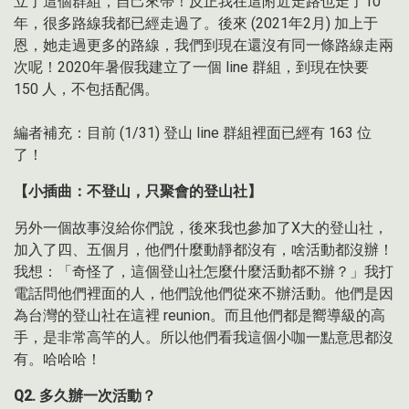
立了這個群組，自己來帶！反正我在這附近走路也走了10
年，很多路線我都已經走過了。後來 (2021年2月) 加上于
恩，她走過更多的路線，我們到現在還沒有同一條路線走兩
次呢！2020年暑假我建立了一個 line 群組，到現在快要
150 人，不包括配偶。
編者補充：目前 (1/31) 登山 line 群組裡面已經有 163 位
了！
【小插曲：不登山，只聚會的登山社】
另外一個故事沒給你們說，後來我也參加了X大的登山社，
加入了四、五個月，他們什麼動靜都沒有，啥活動都沒辦！
我想：「奇怪了，這個登山社怎麼什麼活動都不辦？」我打
電話問他們裡面的人，他們說他們從來不辦活動。他們是因
為台灣的登山社在這裡 reunion。而且他們都是嚮導級的高
手，是非常高竿的人。所以他們看我這個小咖一點意思都沒
有。哈哈哈！
Q2.
多久辦一次活動？