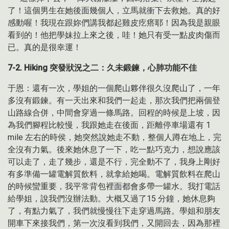
了！這個男生在她後面幾個人，立馬就衝下去救她。真的好
感動喔！我現在跟妳們講我都起雞皮疙瘩耶！因為我是親眼
看到的！他把學妹拉上來之後，哇！她只有受一點皮肉傷而
已。真的是很幸運！
7-2. Hiking 突發狀況之二：久未鍛鍊，心肺功能不佳
于恩：還有一次，學姐的一個爬山夥伴很久沒爬山了，一年
多沒有鍛鍊。有一天出來和我們一起走，那次我們把兩個登
山路線合併，中間會穿過一條馬路。回程的時候是上坡，因
為我們腳程比較慢，我跟她走在後面，距離停車場還有 1
mile 左右的時侯，她突然說她走不動，整個人蹲在地上，完
全沒有力氣。後來她休息了一下，吃一點巧克力，想說應該
可以走了，走了幾步，還是不行，完全動不了，我身上剛好
有多準備一罐電解質飲料，就拿給她喝。電解質飲料在爬山
的時候蠻重要，我平常背包裡面都會多帶一罐水。我打電話
給學姐，說我們沒辦法動。大概又過了15 分鐘，她休息夠
了，有點力氣了，我們就慢慢往下走穿過馬路。學姐和朋友
開車下來接我們，第一次沒看到我們，又開回去，因為那裡