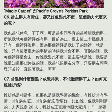
“Magic Carpet” @Pacific Grove’s Perkins Park
Q6. 當主辦人有責任，卻又好像樂此不疲，這個動力怎麼來
的呢？
我也很想休息一下子啊，可是很多同學真的很希望我們辦，
所以我就每個禮拜都有辦。目前為止，過去這二十幾個月，
只有一個禮拜沒辦，因為那個禮拜是我孩子的婚禮。就是
說，只有這麼重大的事情的時候我才會不辦。否則的話，我
每個禮拜還會去。你說我樂此不疲，最主要就是說，我要是
說還知道那些路線的話，我很想跟朋友分享，只要朋友願意
埋頭苦幹一直跟著我走。呵呵。
Q7. 曾遇到什麼困難？或覺得累，不想繼續辦下去？如何克
服挫折感?
挫折感是相當多，但那也是讓我學習的機會，有挫折才有學
習，才能夠糾正，才能夠把它變更好。比如說，像我剛剛講
的，人家規定 20 人，我就名正言順地跟大家講：「一定要