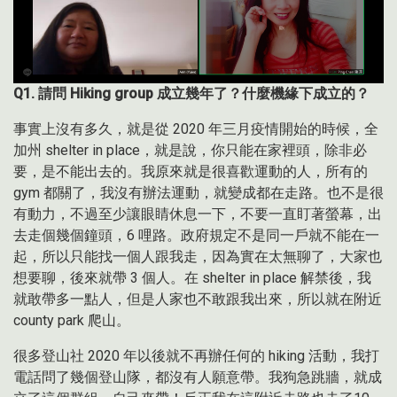
Q1.
請問
Hiking group
成立幾年了？什麼機緣下成立的？
事實上沒有多久，就是從 2020 年三月疫情開始的時候，全
加州 shelter in place，就是說，你只能在家裡頭，除非必
要，是不能出去的。我原來就是很喜歡運動的人，所有的
gym 都關了，我沒有辦法運動，就變成都在走路。也不是很
有動力，不過至少讓眼睛休息一下，不要一直盯著螢幕，出
去走個幾個鐘頭，6 哩路。政府規定不是同一戶就不能在一
起，所以只能找一個人跟我走，因為實在太無聊了，大家也
想要聊，後來就帶 3 個人。在 shelter in place 解禁後，我
就敢帶多一點人，但是人家也不敢跟我出來，所以就在附近
county park 爬山。
很多登山社 2020 年以後就不再辦任何的 hiking 活動，我打
電話問了幾個登山隊，都沒有人願意帶。我狗急跳牆，就成