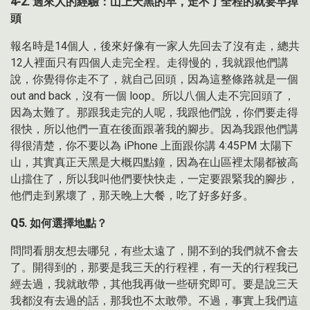
4-2.
過來人的經驗：山上天黑的早，走不了全程的就要早掉
頭
報名時是14個人，後來好像有一家人先回去了沒有走，總共
12人裡面只有四個人走完全程。走得慢的，我就跟他們講
說，你覺得你走不了，就自己回頭，因為這整條路就是一個
out and back，沒有一個 loop。所以八個人走不完回頭了，
因為太難了。那跟我走完的人呢，我跟他們說，你們要走得
很快，所以他們一直在後面跟著我的腳步。因為我跟他們講
得很清楚，你不要以為 iPhone 上面跟你講 4:45PM 太陽下
山，其實真正天黑是大概四點鐘，因為在山區裡太陽都被高
山擋住了，所以我叫他們要快快走，一定要跟緊我的腳步，
他們走到累壞了，那天晚上大餐，吃了好多好多。
Q5.
如何選擇地點？
問問看朋友想去哪兒，有些太遠了，開不到的我們就不會去
了。開得到的，那要是我三天的行程裡，有一天的行程我已
經去過，我就敢帶，其他我再做一些研究即可。要是說三天
我都沒有去過的話，那我也不太敢帶。不過，事實上我們這