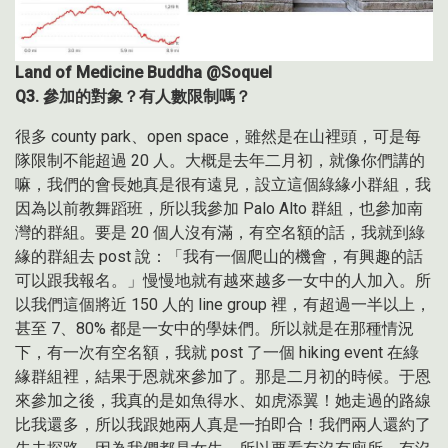
Land of Medicine Buddha @Soquel
Q3.
參加的對象？有人數限制嗎？
很多 county park、open space，雖然是在山裡頭，可是每
隊限制不能超過 20 人。大概是去年二月初，就像你們講的
嘛，我們的會長她真是很有遠見，設立這個綠緣小群組，我
因為以前教舞蹈班，所以我參加 Palo Alto 群組，也參加南
灣的群組。要是 20 個人沒有滿，有空名額的話，我就到綠
緣的群組去 post 說：「我有一個爬山的機會，有興趣的話
可以跟我報名。」慢慢地就有越來越多一女中的人加入。所
以我們這個將近 150 人的 line group 裡，有超過一半以上，
甚至 7、80% 都是一女中的學妹們。所以就是在那種情況
下，有一次有空名額，我就 post 了一個 hiking event 在綠
緣群組裡，結果于恩就來參加了。那是二月初的時候。于恩
來參加之後，我真的是如魚得水、如虎添翼！她走過的路線
比我還多，所以我跟她兩人真是一拍即合！我們兩人還約了