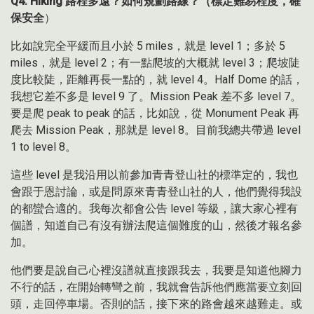
Q4. Hiking 路程多遠？如何規劃路線？（標定難易程度，確
保安全
）
比如說完全平緩而且小於 5 miles，就是 level 1；多於 5
miles，就是 level 2；有一點爬坡的大概就 level 3；爬坡陡
度比較陡，距離再長一點的，就 level 4。Half Dome 的話，
我想它差不多是 level 9 了。Mission Peak 差不多 level 7。
要是爬 peak to peak 的話，比如說，從 Monument Peak 再
爬去 Mission Peak，那就是 level 8。目前我總共帶過 level
1 to level 8。
這些 level 是我沿用以前參加青青登山社的標準定的，我也
會跟于恩討論，或是問原來青青登山社的人，他們覺得我設
的都蠻合適的。我每次都會公告 level 等級，讓大家心裡有
個譜，知道自己有沒有辦法爬這個難度的山，然後才報名參
加。
他們要是說自己心裡沒譜就直接跟我去，我要是知道他腳力
不行的話，在開始轉彎之前，我就會告訴他們應當要立刻回
頭，走回停車場。否則的話，接下來的路會越來越難走。或