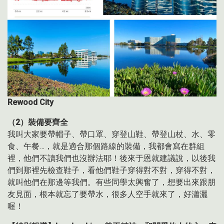
Rewood City
（2）裝備要齊全
我叫大家要帶帽子、帶口罩、穿登山鞋、帶登山杖、水、零
食、午餐…，就是適合那個路線的裝備，我都會寫在群組
裡，他們不讀我們也沒辦法耶！後來于恩就建議說，以後我
們到那裡先檢查鞋子，看他們鞋子穿得對不對，穿得不對，
就叫他們在那邊等我們。有些同學太興奮了，想要出來跟朋
友見面，根本就忘了要帶水，很多人空手就來了，好瀟灑
喔！