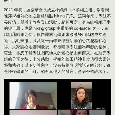
2021 年初，羅蘭華會長成立小綠綠 line 群組之後，常看到
陳萍學姐熱心地在群組張貼 hiking 訊息。這兩年來，學姐不
畏疫情，舉辦了許多登山活動，精神可嘉！身為編輯組理事
的曾于恩，也是 hiking group 中重要的 co-leader 之一，編
輯組藉同組之便，很快地約到學姐來談談登山隊的成立經
過、活動安排，以及這一兩年來舉辦活動的心路歷程和心
得。大家開心地聊到最後，都很嘆服學姐無私奉獻的精神，
更進一步想了解學姐關懷他人的愛心是由何而來。在聽完學
姐的分享之後，十分感動！學姐的義工精神非常值得大家效
學和禮敬！以下訪談內容，沒有特別註明說話者的部分，都
是陳萍學姐的回答。如有其他人的發言，會另外標註名字。