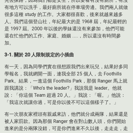
先去探路，因為我們都是女生，所以要看有沒有廁所，有沒
有地方可以洗手，最好廁所就在停車場旁邊。我們兩人就做
很多這種 study 的工作。大家都很喜歡，後來就越來越多
人。我們這個登山社，年紀最大的是 1968 屆，年紀最輕的
是 1997 屆。2000 年以後的學妹還沒有來參加，他們可能
還在忙他們的工作、家庭、婚姻 ……，所以還沒有時間參
加。
3-1.
關於
20
人限制規定的小插曲
有一天，因為同學們實在很想跟我們出來玩兒，結果好多同
學報名，我就網開一面，連我全部 25 個人，去 Foothills
Park。結果，一進這個 Foothills Park，那個 Ranger 馬上就
跟我講說：「Who’s the leader?」我說我是 leader。他就
說：「你這個 Team 超過 20 人。」我說：「喔。」他說：
「我這次就讓你過，可是你以後不可以這個樣子了。」
有一次朋友家裡頭有親戚來訪，他們就分成兩隊，結果還是
被人家罰款。因為那個 Ranger 會在對山數人頭，你們開始
進來的是分兩隊沒錯，可是你們進來不久以後，走走走，走