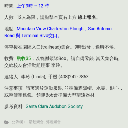
時間:
上午9時 ~ 12 時
人數: 12人為限，請點擊本頁右上方
線上報名
。
地點:
Mountain View Charleston Slough，San Antonio
Road 與 Terminal Blvd交口。
停車後在園區入口(trailhead)集合。9時出發，逾時不候。
收費:
酌收$5
，以答謝領隊Bob。請自備零錢, 當天集合時,
交給校友會活動組理事 李玲。
連絡人: 李玲 (Linda), 手機 (408)242-7863
注意事項: 請著適於運動服裝, 並準備遮陽帽、水壺、點心，
或輕便望遠鏡。領隊Bob會準備大型望遠器材.
參考資料:
Santa Clara Audubon Society
公佈欄＋
,
活動聚會
,
郊遊聚會