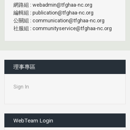
網路組 : webadmin@tfghaa-nc.org
編輯組 : publication@tfghaa-nc.org
公關組 : communication@tfghaa-nc.org
社服組 : communityservice@tfghaa-nc.org
理事專區
Sign In
WebTeam Login