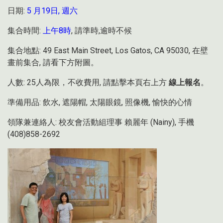
日期:
5 月19日, 週六
集合時間:
上午8時
, 請準時,逾時不候
集合地點: 49 East Main Street, Los Gatos, CA 95030, 在壁
畫前集合, 請看下方附圖。
人數: 25人為限，不收費用, 請點擊本頁右上方
線上報名
。
準備用品: 飲水, 遮陽帽, 太陽眼鏡, 照像機, 愉快的心情
領隊兼連絡人: 校友會活動組理事 賴麗年 (Nainy), 手機
(408)858-2692