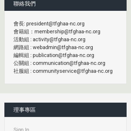
聯絡我們
會長: president@tfghaa-nc.org
會籍組：membership@tfghaa-nc.org
活動組 : activity@tfghaa-nc.org
網路組 : webadmin@tfghaa-nc.org
編輯組 : publication@tfghaa-nc.org
公關組 : communication@tfghaa-nc.org
社服組 : communityservice@tfghaa-nc.org
理事專區
Sign In