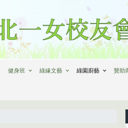
健身班
綠緣文藝
綠園廚藝
贊助