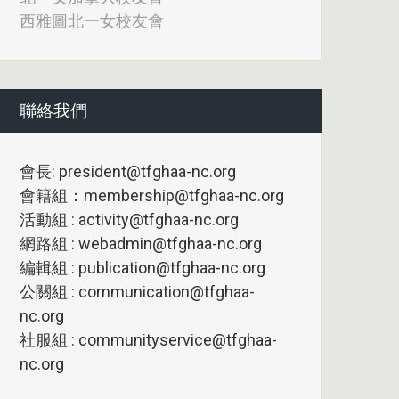
西雅圖北一女校友會
聯絡我們
會長: president@tfghaa-nc.org
會籍組：membership@tfghaa-nc.org
活動組 : activity@tfghaa-nc.org
網路組 : webadmin@tfghaa-nc.org
編輯組 : publication@tfghaa-nc.org
公關組 : communication@tfghaa-
nc.org
社服組 : communityservice@tfghaa-
nc.org