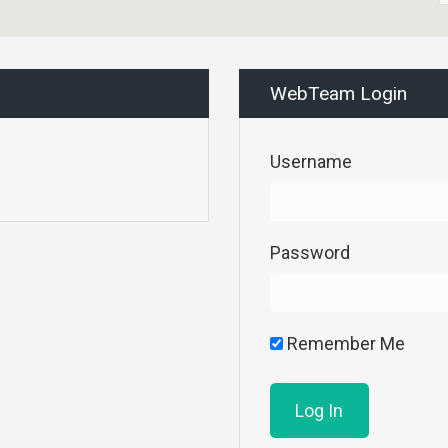
WebTeam Login
Username
Password
Remember Me