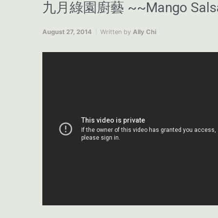
九月綠園廚藝 ~~Mango Sals
August 27, 2014
Written by
Ally Chi