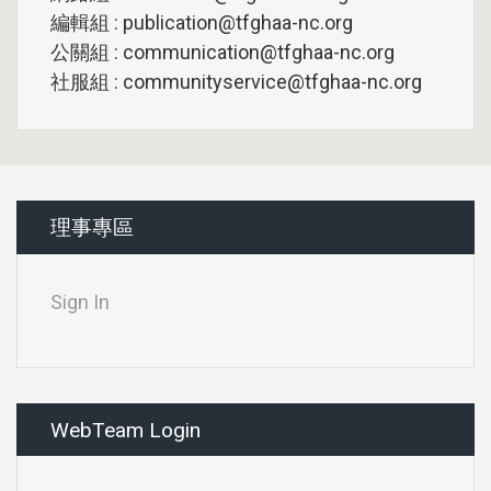
編輯組 : publication@tfghaa-nc.org
公關組 : communication@tfghaa-nc.org
社服組 : communityservice@tfghaa-nc.org
理事專區
Sign In
WebTeam Login