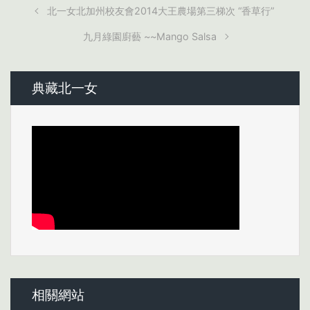
北一女北加州校友會2014大王農場第三梯次 “香草行”
九月綠園廚藝 ~~Mango Salsa
典藏北一女
相關網站