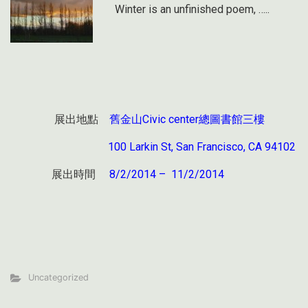
Winter is an unfinished poem, …..
展出地點
舊金山Civic center總圖書館三樓
100 Larkin St, San Francisco, CA 94102
展出時間
8/2/2014 – 11/2/2014
Uncategorized