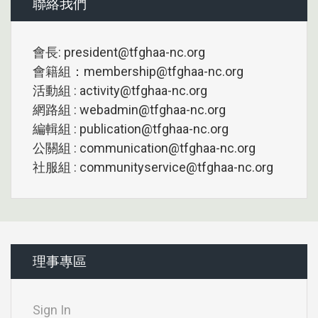
聯絡我們
會長: president@tfghaa-nc.org
會籍組：membership@tfghaa-nc.org
活動組 : activity@tfghaa-nc.org
網路組 : webadmin@tfghaa-nc.org
編輯組 : publication@tfghaa-nc.org
公關組 : communication@tfghaa-nc.org
社服組 : communityservice@tfghaa-nc.org
理事專區
Sign In