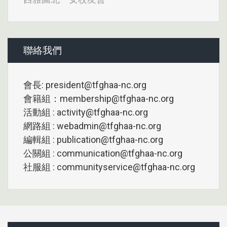
聯絡我們
會長: president@tfghaa-nc.org
會籍組：membership@tfghaa-nc.org
活動組 : activity@tfghaa-nc.org
網路組 : webadmin@tfghaa-nc.org
編輯組 : publication@tfghaa-nc.org
公關組 : communication@tfghaa-nc.org
社服組 : communityservice@tfghaa-nc.org