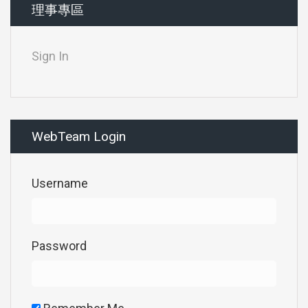
理事專區
Sign In
WebTeam Login
Username
Password