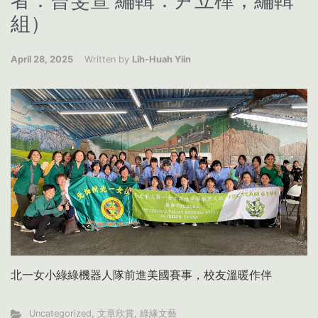
者：曾雯萱 編輯：尹立樺，編輯
組）
April 28, 2025
Written by
Lih-Huah Yiin
北一女小綠綠機器人隊前進美國賽事，校友溫暖作伴
Uncategorized
,
文章欣賞
,
綠緣文藝