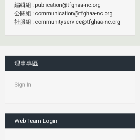
編輯組 : publication@tfghaa-nc.org
公關組 : communication@tfghaa-nc.org
社服組 : communityservice@tfghaa-nc.org
理事專區
Sign In
WebTeam Login