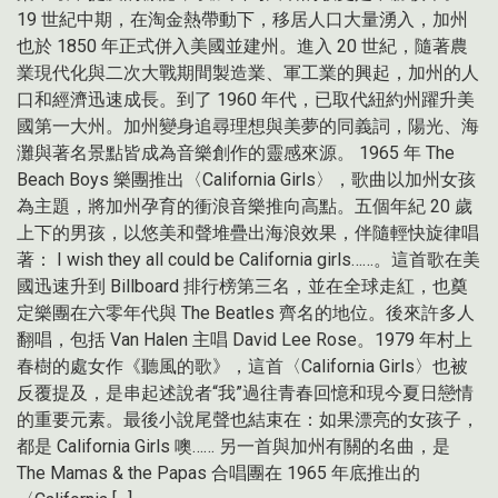
19 世紀中期，在淘金熱帶動下，移居人口大量湧入，加州
也於 1850 年正式併入美國並建州。進入 20 世紀，隨著農
業現代化與二次大戰期間製造業、軍工業的興起，加州的人
口和經濟迅速成長。到了 1960 年代，已取代紐約州躍升美
國第一大州。加州變身追尋理想與美夢的同義詞，陽光、海
灘與著名景點皆成為音樂創作的靈感來源。 1965 年 The
Beach Boys 樂團推出〈California Girls〉，歌曲以加州女孩
為主題，將加州孕育的衝浪音樂推向高點。五個年紀 20 歲
上下的男孩，以悠美和聲堆疊出海浪效果，伴隨輕快旋律唱
著： I wish they all could be California girls……。這首歌在美
國迅速升到 Billboard 排行榜第三名，並在全球走紅，也奠
定樂團在六零年代與 The Beatles 齊名的地位。後來許多人
翻唱，包括 Van Halen 主唱 David Lee Rose。1979 年村上
春樹的處女作《聽風的歌》，這首〈California Girls〉也被
反覆提及，是串起述說者“我”過往青春回憶和現今夏日戀情
的重要元素。最後小說尾聲也結束在：如果漂亮的女孩子，
都是 California Girls 噢…… 另一首與加州有關的名曲，是
The Mamas & the Papas 合唱團在 1965 年底推出的