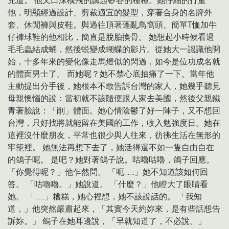
充道。 他又口沫橫飛的講起矽谷的種種。她仔細的打量
他，明顯經過設計、剪裁適宜的髮型，穿著合身的名牌外
套、休閒褲與皮鞋。與過往頂著蓬亂鳥窩頭、簡單T恤加牛
仔褲球鞋的他相比，簡直是脫胎換骨。 她想起小時候看過
毛毛蟲結成蛹，然後蜕變成蝴蝶的影片。從她大一認識他開
始，十多年來的變化像走馬燈似的閃過，如今是位功成名就
的體面男士了。 而她呢？她不禁心底抽痛了一下。當年他
主動提出分手後，她根本不敢告訴台灣的家人，她幾乎聽見
母親懊惱的說：當初就不該隨便跟人家去美國，然後父親鐵
青著臉說：「削」體面。她心情陰鬱了好一陣子，又不想回
台灣，只好找將就能留在美國的工作，收入勉強度日。她在
這裡沒什麼朋友，平常也很少與人往來，彷彿生活在無形的
牢籠裡。 她無法再想下去了，她活得還不如一隻自由自在
的鴿子呢。 是吧？她對著鴿子說。咕嚕咕嚕，鴿子回應。
「你覺得呢？」他乍然問。 「呃……」她不知道該如何回
答。 「咕嚕嚕。」她說道。 「什麼？」他瞪大了眼睛看
她。 「……」糟糕，她心裡想，她不該說話的。 「我知
道，」他突然嚴肅起來，「其實今天約妳來，是有些話想告
訴妳。」 鴿子在她耳邊說，「早就知道了，不必說。」