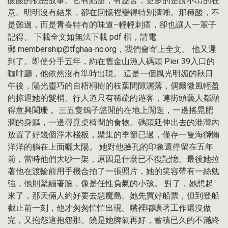
酸酸的初戀故事。它有點甜，有點苦，更多的是說不出的在
意。明明沒有結果，卻在回憶裡變得特別清晰。那種酸，不
是難過，而是青春特有的味道–輕輕刺痛，卻也讓人一輩子
記得。 下載全文如無法下載 pdf 檔，請電
郵 membership@tfghaa-nc.org，我們會寄上全文。 他又遲
到了。即使分手五年，約在舊金山漁人碼頭 Pier 39入口的
咖啡廳，他依然沒有準時出現。 這是一個風光明媚的秋日
午後，陽光靈巧的自梧桐樹的枝葉間隙灑落，偶爾微風輕盈
的掠過她的髮梢。行人道只有稀疏的遊客，連街頭藝人都顯
得意興闌珊 。三五隻鴿子悠閒的在地上閒逛，一邊搖晃肥
潤的身軀，一邊尋覓桌椅間的食物。碼頭延伸出去的港灣內
放置了好幾個浮木棧板，聚集的季節已過，僅存一隻海獅懶
洋洋的躺在上面曬太陽。 她對他臉孔的印象還停留在五年
前，當時他們大吵一架，原因是什麼已不復記憶。最後她拉
著他在渡輪前用手機合拍了一張照片，她的笑容帶有一絲勉
強，他則緊繃著臉，像是任性負氣的小孩。 對了，她想起
來了，那天倆人約好要去惡魔島。她先買好船票，但到登船
截止前一刻，他才匆匆忙忙出現。嘴裡嘟嚷著工作還沒做
完，又抱怨這抱怨那。饒是她脾氣再好，蓄積已久的不滿終