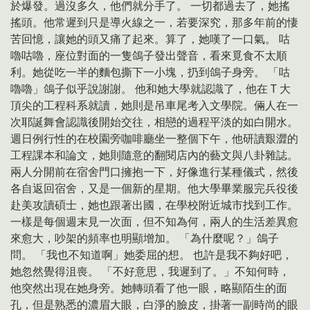
於爆發。過沒多久，他們就分手了。 一切都過去了，她搖
搖頭。他常遲到只是導火線之一，若要深究，那多年前的悽
苦回憶，讓她的頭又痛了起來。算了，她嘆了一口氣。 咕
嚕咕嚕，座位對面的一隻鴿子發出聲音，看來覓食不太順
利。她從吃一半的麵包撕下一小塊，扔到鴿子身旁。 「咕
嚕嚕」鴿子似乎說謝謝。 他和她大學就認識了，他在 T 大
頂尖的工程科系就讀，她則是吊車尾考入文學院。倆人在一
次耶誕舞會認識後開始交往，相戀的過程平淡的如白開水。
週日例行性的在校園旁咖啡廳坐一整個下午，他研讀艱澀的
工程課本和論文，她則隨意的翻閱店內的藝文與八卦雜誌。
兩人分開前在宿舍門口擁抱一下，好像進行某種儀式，然後
各自返回宿舍，又是一個新的星期。他大學畢業服完兵役後
赴美攻讀碩士，她也跟著出國，在學校附近城市找到工作。
一樣是每個週末見一次面，但不知為何，兩人的生活差異愈
來愈大，吵架的頻率也明顯增加。 「為什麼呢？」鴿子
問。 「我也不知道啊」她委屈的想。 也許是我不夠好吧，
她忽然覺得沮喪。 「不好意思，我遲到了。」不知何時，
他突然出現在她身旁。她轉頭看了他一眼，略顯陌生的面
孔，但是熟悉的濃眉大眼，白淨的臉皮，掛著一副時尚的眼