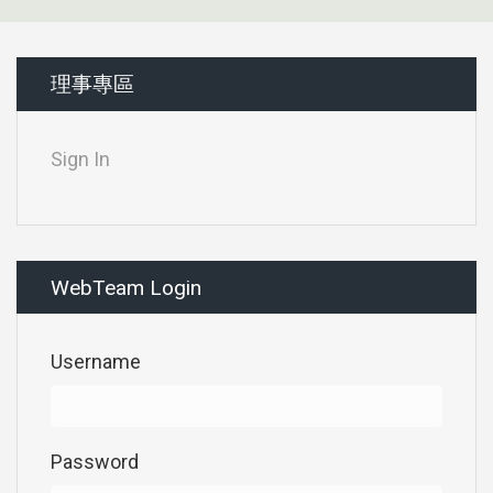
理事專區
Sign In
WebTeam Login
Username
Password