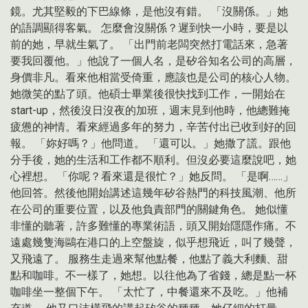
鏡。尤其堅毅的下巴線條，是他沒有錯。 「沒關係。」她
的語調顯得客氣。 怎麼會沒關係？遲到快一小時，要是以
前的她，早就生氣了。 「出門前老闆突然打電話來，急著
要我回覆他。」他說了一個人名，是矽谷知名公司的高層，
身價非凡。看來他相當受倚重，應該也是公司的核心人物。
她微笑的點了頭。他碩士畢業後很快找到工作，一開始在
start-up，然後沒日沒夜的加班，週末見到他時，他總難掩
疲憊的神情。看來經過多年的努力，辛苦付出已收到好的回
報。 「妳好嗎？」他問道。 「還可以。」她撒了謊。跟他
分手後，她的生活和工作都不順利。但沒必要這麼說吧，她
心裡想。 「你呢？看來還是很忙？」她反問。 「是啊……」
他回答。然後他開始講述這幾年矽谷熱門的科技風潮、他所
在公司的重要位置，以及他負責部門的關鍵角色。 她似懂
非懂的聽著，許多難懂的專業術語，頭又開始隱隱作痛。不
遠處幾隻海鷗在港口的上空盤旋，似乎想飛近，叫了幾聲，
又飛遠了。 服務生走過來幫他點餐，他點了義大利麵、甜
點和咖啡。不一樣了，她想。以往他為了省錢，總是點一杯
咖啡坐一整個下午。 「太忙了，中餐還來不及吃。」他補