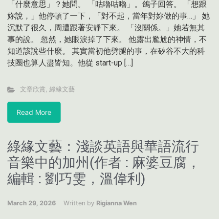
「什麼意思」？她問。 「咕嚕咕嚕」。鴿子回答。 「想跟
妳說，」他停頓了一下，「對不起，當年對妳做的事…」 她
沉默了很久，周遭跟著安靜下來。 「沒關係。」她若無其
事的說。 忽然，她眼淚掉了下來。 他露出尷尬的神情，不
知道該說些什麼。 其實當初他劈腿的事，在矽谷不大的科
技圈也算人盡皆知。他從 start-up […]
文章欣賞
,
綠緣文藝
Read More
綠緣文藝：淺談英語與華語流行
音樂中的加州(作者 : 麻婆豆腐，
編輯 : 劉巧雯，溫偉利)
March 29, 2026
Written by
Rigianna Wen