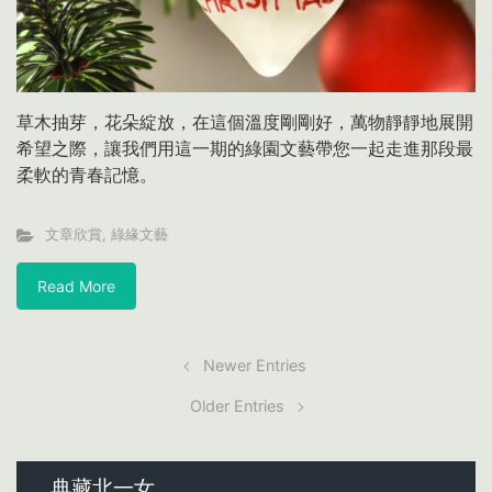
草木抽芽，花朵綻放，在這個溫度剛剛好，萬物靜靜地展開
希望之際，讓我們用這一期的綠園文藝帶您一起走進那段最
柔軟的青春記憶。
文章欣賞
,
綠緣文藝
Read More
Newer Entries
Older Entries
典藏北一女