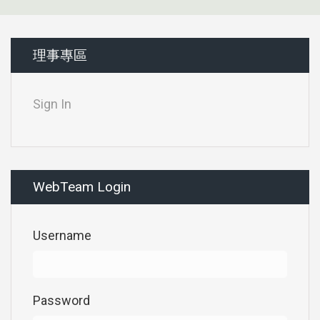
理事專區
Sign In
WebTeam Login
Username
Password