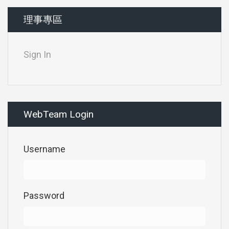
理事專區
Sign In
WebTeam Login
Username
Password