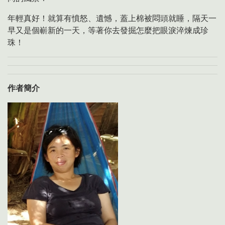
年輕真好！就算有憤怒、遺憾，蓋上棉被悶頭就睡，隔天一
早又是個嶄新的一天，等著你去發掘怎麼把眼淚淬煉成珍
珠！
作者簡介