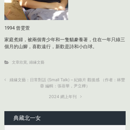
1994 曾雯萱
家庭煮婦，被兩個青少年和一隻貓豢養著，住在一年只綠三
個月的山腳，喜歡遠行，新歡是詩和小白球。
文章欣賞
,
綠緣文藝
綠緣文藝：日常對話 (Small Talk) – 紀錄片 觀後感 （作者：林豐
蓉 編輯：張蓓華，尹立樺）
2024 網上年刊
典藏北一女