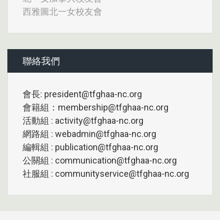
西雅圖北一女校友會
聯絡我們
會長: president@tfghaa-nc.org
會籍組：membership@tfghaa-nc.org
活動組 : activity@tfghaa-nc.org
網路組 : webadmin@tfghaa-nc.org
編輯組 : publication@tfghaa-nc.org
公關組 : communication@tfghaa-nc.org
社服組 : communityservice@tfghaa-nc.org