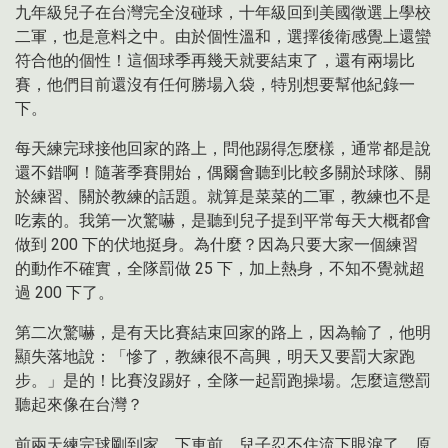
九年級兒子在台灣完全沒碰球，十年級回到美國徵選上學校
二軍，也是意料之中。由於個性溫和，選擇後衛感覺上還蠻
符合他的個性！這個球季再幾天就要結束了，還有兩場比
賽，他們目前還沒有任何勝場入袋，特別想要幫他紀錄一
下。
每天練完球接他回家的路上，問他踢得怎麼樣，通常都是說
還不錯啊！隨著季賽開始，偶爾會聽到比較多關於球隊、關
於練習、關於教練的話題。就算是菜菜的二軍，教練也不是
吃素的。我第一次驚嚇，是聽到兒子提到平常每天大概都會
做到 200 下的伏地挺身。為什麼？因為只要大家一個練習
的動作不確實，全隊罰做 25 下，加上熱身，不知不覺就超
過 200 下了。
第二次驚嚇，是有天比賽結束回家的路上，因為輸了，他明
顯失落地說：「慘了，教練很不高興，明天又要罰大家跑
步。」是的！比賽沒踢好，全隊一起罰跑操場。怎麼這懲罰
聽起來像在台灣？
前兩天練完球剛到家，下車前，兒子忍不住流下眼淚了。原