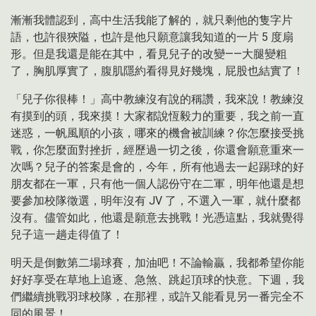
漸漸我體認到，高中生活我能了解的，就只剩他的隻字片
語，也許很狹隘，也許是他只願意讓我知道的一片 5 度扇
形。但是我還是能在其中，看見兒子的改變——大腿變粗
了，胸肌厚實了，腹肌隱約看得見好幾塊，屁股也結實了！
「兒子你很棒！」高中教練沒有說的稱讚，我來說！教練沒
有摸到的頭，我來摸！大家都說恆毅力的重要，我之前一直
迷惑，一帆風順的小孩，哪來的機會被訓練？你怎麼接受挑
戰，你怎麼面對挫折，經歷過一切之後，你還會願意重來一
次嗎？兒子的答案是會的，今年，所有他過去一起踢球的好
朋友都在一軍，只有他一個人認份守在二軍，明年他還是想
要參加校隊徵選，明年沒有 JV 了，不選入一軍，就什麼都
沒有。儘管如此，他還是願意去挑戰！光憑這點，我就覺得
兒子這一趟走得值了！
明天是倒數第二場球賽，加油吧！不論輸贏，我都希望你能
好好享受在草地上追逐、急煞、跳起頂球的快意。下週，我
們繼續挑戰羽球校隊，在那裡，或許又能看見另一番完全不
同的風景！