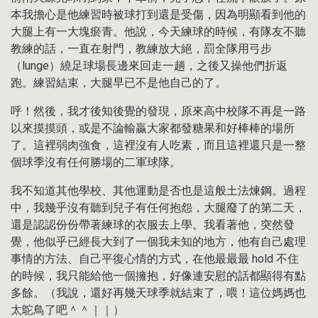
本我擔心是他練習時被球打到還是受傷，因為明顯看到他的
大腿上有一大塊瘀青。他說，今天練球的時候，有隊友不聽
教練的話，一直在射門，教練放大絕，罰全隊用弓步
（lunge）繞足球場長邊來回走一趟，之後又操他們折返
跑。練習結束，大腿早已不是他自己的了。
呼！然後，我才後知後覺的發現，原來高中校隊不再是一路
以來摸摸頭，或是不論輸贏大家都發糖果和好棒棒的場所
了。這裡弱肉強食，這裡沒有人吃素，而且這裡還只是一整
個球季沒有任何勝場的二軍球隊。
我不知道其他學校、其他運動是否也是這般土法煉鋼。過程
中，我幾乎沒有聽到兒子有任何抱怨，大腿廢了的第二天，
還是認認份份帶著練球的衣服去上學。我看著他，突然發
覺，他似乎已經長大到了一個我未知的地方，他有自己處理
事情的方法、自己平復心情的方式，在他最最最 hold 不住
的時候，我只能給他一個擁抱，好像連安慰的話都顯得有點
多餘。（我說，還好再幾天球季就結束了，喂！這位媽媽也
太鴕鳥了吧＾＾｜｜）