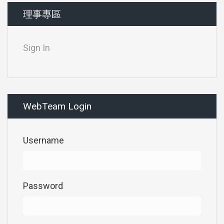
理事專區
Sign In
WebTeam Login
Username
Password