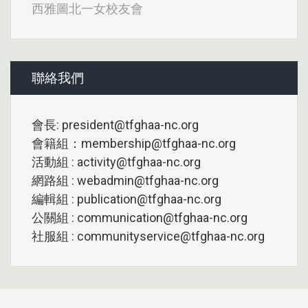
西雅圖北一女校友會
聯絡我們
會長: president@tfghaa-nc.org
會籍組：membership@tfghaa-nc.org
活動組 : activity@tfghaa-nc.org
網路組 : webadmin@tfghaa-nc.org
編輯組 : publication@tfghaa-nc.org
公關組 : communication@tfghaa-nc.org
社服組 : communityservice@tfghaa-nc.org