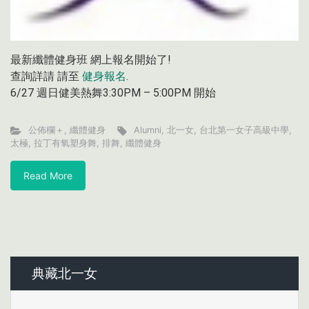
最新纖體健身班 網上報名開始了!
查詢詳請 請至
健身報名
.
6/27 週日健美熱舞3:30PM – 5:00PM 開始
公佈欄＋
,
纖體健身
Alumni
,
北一女
,
台北第一女子高級中學
,
太極
,
拉丁有氧塑身舞
,
排舞
,
纖體健身
Read More
典藏北一女