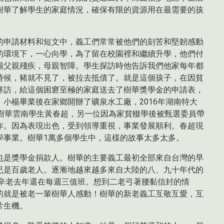
樹華了解學生的家庭情況，確保有限的資源用在最需要的孩
的申請材料和短文中，義工們常常被他們的刻苦和堅韌感動
的環境下，一心向學，為了留在校園裡和繼續升學，他們付
楊父親殘疾，母親智障。學生探訪時他告訴我們他家每年都
時候，豬就不見了，被拉去抵債了。就是這個孩子，在因貧
拜訪，給這個困窘至極的家庭送去了樹華獎學金的申請表，
小楊畢業後在家鄉開辦了礦泉水工廠，2016年湖南特大
。樹華雲南學生黃春超，另一位因為家貧輟學後被甄選委員帶
作。因為表現出色，受到領導重視，事業發展順利。春超現
學事業。樹華1萬多個學生中，這樣的故事太多太多。
也是獎學金捐款人。樹華的主要義工最初全部來自台灣的早
已是百歲老人。逐漸地越來越多來自大陸的八、九十年代的
的辛老去年還在每週三值班。想到二老弓著腰黏信封的情
的就是被老一輩樹華人感動！樹華的新老義工互敬互愛，互
片生機。