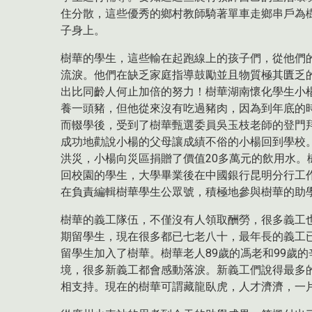
住分散，這些優秀的鄉村教師騎著單車走鄉串戶為
子身上。
樹華的學生，這些輸在起跑線上的孩子們，從他們
流淚。他們在缺乏家庭指導鼓勵並且物質極其匱乏
出比同齡人何止加倍的努力！樹華湖南懷化學生小
養一頭豬，但他從來沒有吃過豬肉，因為到年底的
而輟學後，受到了樹華甄選委員吳玉枝老師的登門
成功地勸說小楊的父母讓成績不俗的小楊回到學校。
洪災，小楊向災區捐贈了價值20多萬元的飲用水
回校園的學生，大學畢業後在中國銀行昆明分行工
在負責編輯樹華學生公眾號，積極地參與樹華的助
樹華的義工隊伍，不僅沒有人領取酬勞，很多義工
期留學生，現在很多都已七老八十，最年長的義工
留學生加入了樹華。樹華老人89歲的馮老和99歲
境，很多新義工都會感動落淚。新義工們說得最多
相支持。現在的樹華可謂藏龍臥虎，人才濟濟，一