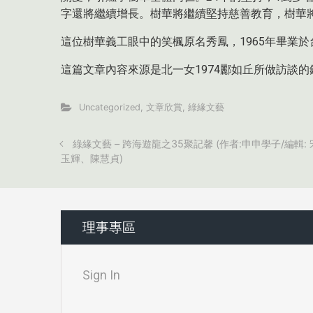
字還將繼續增長。樹華將繼續堅持慈善教育，樹華將
這位樹華義工眼中的笑楓原名秀鳳，1965年畢業
這篇文章內容來源是北一女1974酈如丘所做訪談
Uncategorized
,
文章欣賞
,
綠緣文藝
綠緣文藝 – 跨海遊龍之35聚記馨 (作者:申申學子/編輯: 
玉輝、陳慧貞)
理事專區
Sign In