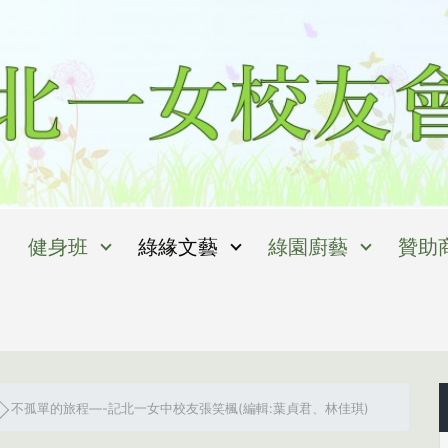
健身班
綠緣文藝
綠園廚藝
贊助
不孤單的旅程—-記北一女中校友張笑楓(編輯:葉貞君、林佳琪)