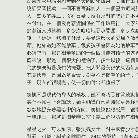
從廣州火車站的思考到今天的助學成果，笑楓付出
說話聲音輕柔，一個不善言辭的人，一個盡力避開
人，眾多的義工，沒有質疑，沒有反對的聲音是不
在付出。在一個沒有薪資關係的工作環境裡，大家
的創辦人張笑楓。多少次暗暗地吞嚥委屈，多少次默
說：「媽媽，您圖了什麼，要受這麽大的委屈？做
頭。她知道她不能放棄，很多孩子會因為她的放棄
必須堅持！那是樹華幫助的一個四川農村孩子的媽
庭來說，那是一個很大的禮物了。多年以後，這個
代的缺失就是我們的擔憂。把人間最美好的東西帶
充實快樂，是因為基金會，樹華不是簡單的給予，
子，現在都很陽光，使一切的付出都值得了！
笑楓不是現代領導人的模板，她不會巧舌如簧鼓動捐
甚至不願意上台講話，她主動講自己的時候更是極
默默地照亮著黑暗中的方向。笑楓說她很感恩，很
一塊淨土，那就是樹華辦公室！義工們說我們有樹
星星之火，可以燎原。張笑楓女士，對中國青少年
關愛，引燃了樹華全體同仁。24年的堅持，1萬多