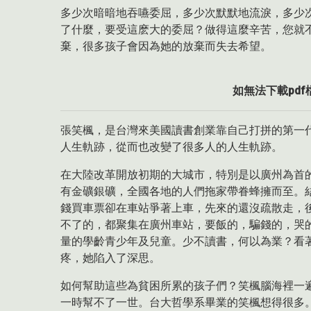
多少次暗暗地吞嚥委屈，多少次默默地流淚，多少次
了什麼，要受這麽大的委屈？做得這麼辛苦，您就
棄，很多孩子會因為她的放棄而失去希望。
如無法下載pdf檔
張笑楓，是台灣來美國讀書創業靠自己打拼的第一
人生軌跡，從而也改變了很多人的人生軌跡。
在大陸改革開放初期的大城市，特別是以廣州為首
有金礦銀礦，全國各地的人們拖家帶眷蜂擁而至。
錢買車票卻在車站爭著上車，先來的還沒疏散走，
不了的，都聚集在廣州車站，要飯的，騙錢的，哭
量的學齡青少年及兒童。少不讀書，何以為業？看
疼，她陷入了深思。
如何幫助這些為貧困所累的孩子們？笑楓腦海裡一
一時幫不了一世。台大哲學系畢業的笑楓想得很多