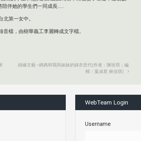
陪伴她的學生們一同成長……
於台北第一女中。
的錄音檔，由樹華義工李麗轉成文字檔。
宋
綠緣文藝 –媽媽和我與妹妹的綠衣世代(作者：陳玫琪；編
輯：葉貞君 林佳琪)
WebTeam Login
Username