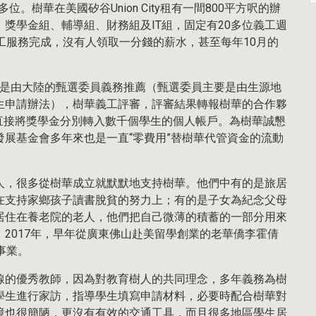
。樹華在美國矽谷Union City租有一間800平方呎的辦
獎學金組、輔導組、財務組及IT組，固定有20多位義工週
工服務完成，沒有人領取一分錢的薪水，甚至每年10月的
學生是由大陸的甄選委員義務推薦（甄選委員主要是由生源地
生申請辦法），樹華義工評審，評審結果轉報樹華的合作夥
F直接將獎學金分別轉入數千個學生的個人帳戶。為樹華誠懇
展基金會多年來也是一直“零費用”替樹華代管資金的流動
人，很多從樹華成立就默默地支持樹華。他們中有的是旅居
在支持家鄉孩子讀書脫貧的努力上；有的是子女為紀念父母
居住在養老院的老人，他們把自己微薄的積蓄的一部分用來
2017年，早年從廣東佛山赴美留學創業的老華僑李霍倩
事業。
線的優秀教師，因為對教育樹人的共同理念，多年義務為樹
學生進行家訪，指導學生填寫申請材料，必要時配合樹華對
境也很簡陋，更沒有有效的交通工具，而且很多地區學生居