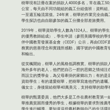
樹華現有註冊在案的捐款人4000多名，常在義工50多位
公室，每天由不同功能組的義工分組值班：資料組、
一至週五輪流當值。24年來，樹華的作業完全由義
學生探訪也由自願參加的義工分攤全部差旅費用。
2019年，樹華資助學生人數為1324人。樹華的
的優秀教師組成），學生申請（參照美國學校的學
伴中國教育發展基金會（CEDF）公示，再由CED
務實的慈善理念和實踐所感動，國字號的中國教育發
和輸出。
從笑楓開始，樹華人的風格低調務實。樹華的捐款
海外多年的老人，他們把自己一腔的思鄉之情傾注
而設立的獎學金，為父母牽掛的家鄉出力；有的是
資助學生；有的遺愛樹華，把樹華寫進他們的遺囑。
儀女士，身後留給樹華40萬美元，支持樹華的助學
樹華的甄選委員，他們大多是工作在農村教育第一
華推薦貧困而優秀的學生，根據樹華的要求對推薦
學生進行輔導。要知道這些農村教師自己的生活環