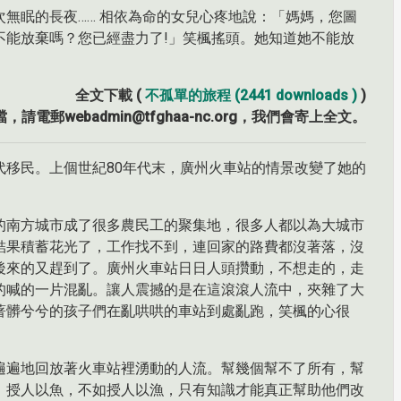
無眠的長夜…… 相依為命的女兒心疼地說：「媽媽，您圖
不能放棄嗎？您已經盡力了!」笑楓搖頭。她知道她不能放
全文下載 (
不孤單的旅程 (2441 downloads )
)
，請電郵webadmin@tfghaa-nc.org，我們會寄上全文。
代移民。上個世紀80年代末，廣州火車站的情景改變了她的
的南方城市成了很多農民工的聚集地，很多人都以為大城市
結果積蓄花光了，工作找不到，連回家的路費都沒著落，沒
後來的又趕到了。廣州火車站日日人頭攢動，不想走的，走
的喊的一片混亂。讓人震撼的是在這滾滾人流中，夾雜了大
著髒兮兮的孩子們在亂哄哄的車站到處亂跑，笑楓的心很
遍遍地回放著火車站裡湧動的人流。幫幾個幫不了所有，幫
。授人以魚，不如授人以漁，只有知識才能真正幫助他們改