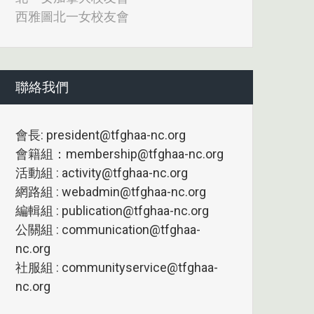
西雅圖北一女校友會
聯絡我們
會長: president@tfghaa-nc.org
會籍組：membership@tfghaa-nc.org
活動組 : activity@tfghaa-nc.org
網路組 : webadmin@tfghaa-nc.org
編輯組 : publication@tfghaa-nc.org
公關組 : communication@tfghaa-
nc.org
社服組 : communityservice@tfghaa-
nc.org