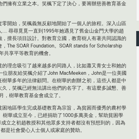
他們擁有立業之本。笑楓下定了決心，要籌辦慈善教育基金
從零開始，笑楓義無反顧地開始了一個人的旅程。深入山區
.. 尋尋覓覓一直到1995年她遇見了舊金山金門大學的趙
強，擅長項目設計。對教育立國，教育樹人有著共同認識的
Foundation。SOAR stands for Scholarship
和國的青少年共享平等教育的機會。
貧的理念吸引了越來越多的同路人，比如蕭又青女士和她的
友給笑楓介紹了John MacMeeken，John是一位美國
任樹華多年的法律顧問。在樹華的創辦之初，這些人都是中
太久，笑楓已經無法講出他們的名字了。有這麼多誠懇、善
2月，樹華教育基金會成立了。
貧困地區學生完成基礎教育為宗旨，為貧困而優秀的農村學
。樹華成立至今，已經捐助了1000多萬美金，幫助貧困學
樹華成立之初趙教授和其他眾多支持者都沒有預想到的，因為
，都是社會愛心人士個人或家庭的贊助。