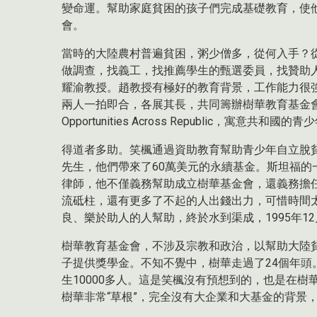
變命運。幫助家庭貧困的孩子們完成基礎教育，使
會。
當時的大陸農村普遍貧困，粥少僧多，從何入手？
做調查，找義工，找推薦學生的甄選委員，找贊助人…
耀渝教授。趙教授有極好的教育背景，工作能力很
兩人一拍即合，各展其長，共同籌辦樹華教育基金會，The SOAR 
Opportunities Across Republic，寓意共
得道者多助。笑楓通過資助教育幫助青少年自立脫
先生，他們帶來了60萬美元的永續基金。斯坦福的一位朋
律師，他不僅義務幫助成立樹華基金會，還義務擔
流砥柱，還有更多了不起的人出錢出力，可惜時間
良、樂於助人的人幫助，終於水到渠成，1995年1
樹華教育基金會，不涉及宗教和政治，以幫助大陸
子提供獎學金。不知不覺中，樹華走過了24個年頭
生10000多人。這是笑楓沒有預想到的，也是在
樹華非常“草根”，完全沒有大企業和大基金的背景