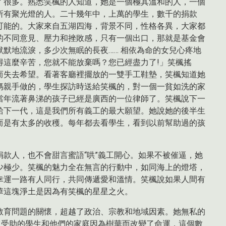
了很多。熟悉笑楓的人知道，她是一個極其溫和的人，一個
所有聚光燈的人。二十幾年中，上萬的學生，數千的捐款
可能的。大家來自五湖四海，背景不同，性格各異，大家都
的不同意見、壓力和挫敗感，只有一個出口，那就是基金會
默地流淚，多少次無眠的長夜…… 相依為命的女兒心疼地
得這麼辛苦，您就不能放棄嗎？您已經盡力了!」笑楓搖
而失去希望。看著客廳裡擺放的一雙手工鞋墊，笑楓知道她
媽親手做的，學生探訪時送給笑楓的，對一個一貧如洗的家
當年流著鼻涕的孩子已經是廣西的一位律師了。笑楓說下一
給下一代，這是我們所有義工的最大願望。她說她的後半生
而是有太多的收穫。每年都去看學生，看到以前幫助過的孩
款人，也不會甜言蜜語“哄”義工開心。如果不被催逼，她
少極少。笑楓的魅力全在無言的行動中，如同海上的燈塔，
幸運一路有人同行，共同傳遞愛和溫情。笑楓說如果人間有
華這塊淨土是因為有笑楓的星星之火。
教育問題的關懷，超越了政治、宗教和地域因素。她無私的
名受助的學生和他們的家庭因為樹華而改變了命運，這個數