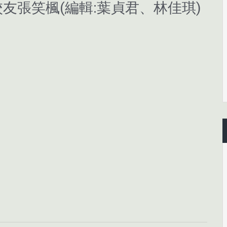
友張笑楓(編輯:葉貞君、林佳琪)