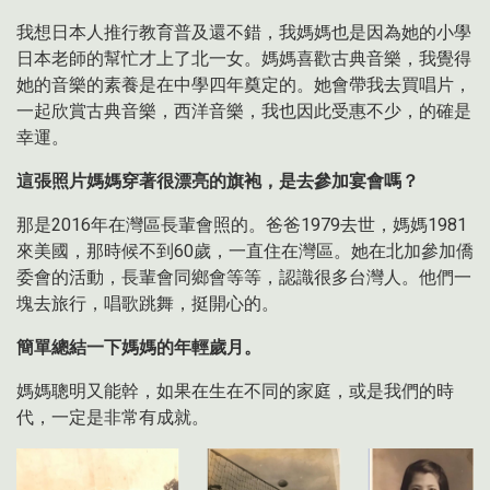
我想日本人推行教育普及還不錯，我媽媽也是因為她的小學
日本老師的幫忙才上了北一女。媽媽喜歡古典音樂，我覺得
她的音樂的素養是在中學四年奠定的。她會帶我去買唱片，
一起欣賞古典音樂，西洋音樂，我也因此受惠不少，的確是
幸運。
這張照片媽媽穿著很漂亮的旗袍，是去參加宴會嗎？
那是2016年在灣區長輩會照的。爸爸1979去世，媽媽1981
來美國，那時候不到60歲，一直住在灣區。她在北加參加僑
委會的活動，長輩會同鄉會等等，認識很多台灣人。他們一
塊去旅行，唱歌跳舞，挺開心的。
簡單總結一下媽媽的年輕歲月。
媽媽聰明又能幹，如果在生在不同的家庭，或是我們的時
代，一定是非常有成就。