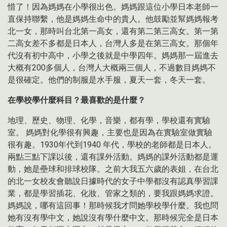
惜了！因為媽媽在小學很出色。媽媽跟這位小學日本老師一
直保持聯繫，他是媽媽生命中的貴人。他鼓勵並幫媽媽報考
北一女，那時叫台北第一高女，還有第二第三高女。第一第
二高女差不多都是日本人，台灣人多是在第三高女。那個年
代沒有初中高中，小學之後就是中學四年。媽媽那一屆進去
大概有200多個人，台灣人大概兩三個人，不過數目媽媽不
是很確定。他們的制服是水手服，夏天一套，冬天一套。
在學校學什麼科目？最喜歡的是什麼？
地理、歷史、物理、化學，音樂，都有學，學校還有實驗
室。 媽媽對化學很有興趣，主要也是因為在實驗室做實驗
很有趣。1930年代到1940 年代，學校的老師都是日本人。
兩點三點下課以後，還有課外活動。媽媽的課外活動都是運
動，她是壘球和排球校隊。之前大我五六歲的表姐，在台北
的北一女校友會聽說日據時代的女子中學都沒有認真學習課
業，都是學習插花、化妝、管家之類的，要我跟媽媽求證。
媽媽說，哪有這回事！那時候我才問她學校學什麼。我也問
她有沒有學中文，她說沒有學什麼中文。那時候完全是日本