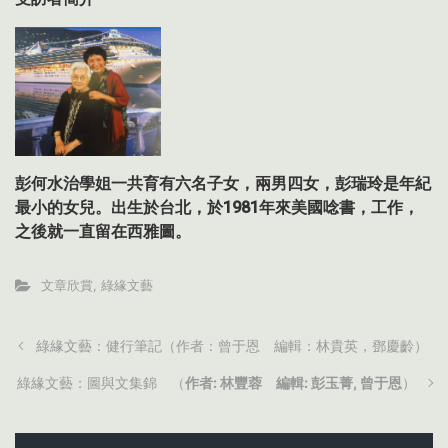
彭何水治學姐一共育有六名子女，兩男四女，彭瑞玲是年紀
最小的女兒。出生於台北，於1981年來美國唸書，工作，
之後就一直留在西雅圖。
文章欣賞
,
綠緣文藝
綠緣文藝：健行筆記（作者：曾于恩 編輯：林貴英，鄧慶齡）
綠緣文藝：圖與文集錦 （
作者: 林豐蓉
編輯: 彭玉菁, 曾于恩
）