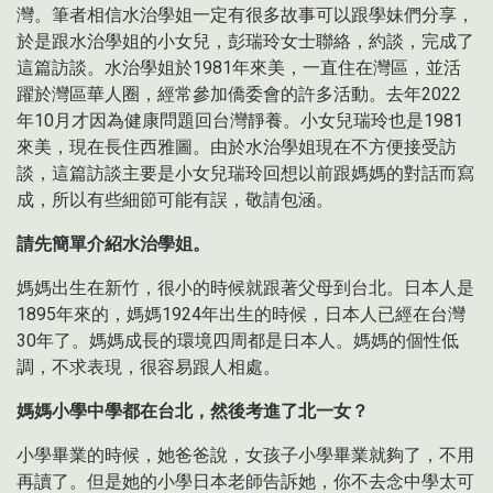
灣。筆者相信水治學姐一定有很多故事可以跟學妹們分享，
於是跟水治學姐的小女兒，彭瑞玲女士聯絡，約談，完成了
這篇訪談。水治學姐於1981年來美，一直住在灣區，並活
躍於灣區華人圈，經常參加僑委會的許多活動。去年2022
年10月才因為健康問題回台灣靜養。小女兒瑞玲也是1981
來美，現在長住西雅圖。由於水治學姐現在不方便接受訪
談，這篇訪談主要是小女兒瑞玲回想以前跟媽媽的對話而寫
成，所以有些細節可能有誤，敬請包涵。
請先簡單介紹水治學姐。
媽媽出生在新竹，很小的時候就跟著父母到台北。日本人是
1895年來的，媽媽1924年出生的時候，日本人已經在台灣
30年了。媽媽成長的環境四周都是日本人。媽媽的個性低
調，不求表現，很容易跟人相處。
媽媽小學中學都在台北，然後考進了北一女？
小學畢業的時候，她爸爸說，女孩子小學畢業就夠了，不用
再讀了。但是她的小學日本老師告訴她，你不去念中學太可