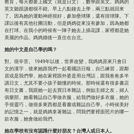
教育，每天都要上國文（就是日文），數學跟英文。媽媽的
英文聽跟讀都很不錯。早上八點鐘去上學，兩三點就回來
了。因為她的運動神經很好，參加壘球隊，還有排球隊。下
課以後有其他社團活動，但是媽媽從來沒有參加，因為她都
在打球。在我小的時候有一陣子她去上插花課，家裡都是她
美麗的作品。媽媽婚後一直住在台北。
她的中文是自己學的嗎？
對。很辛苦。 1949年以後，世界改變，我媽媽原來只會日
文的漢字，後來她跟我們一起看國語日報，自己練習，跟鄰
居或是我們學。她在家裡跟外婆是用台灣話，跟我爸爸多半
講日文，尤其不要小孩子聽懂的時候。那時候還有很多書店
有日文書，我跟她一起去買日本雜誌，例如主婦之友，婦人
俱樂部。她看雜誌自己學做衣服，給我們做好多衣服，她的
手很靈巧，做很多東西都是看書或雜誌自己學。小時候美好
的記憶之一，就是媽媽拿著雜誌，問我們要裡面照片的哪一
款衣服，她會做給我們。
她在學校有沒有認識什麼好朋友？台灣人或日本人。