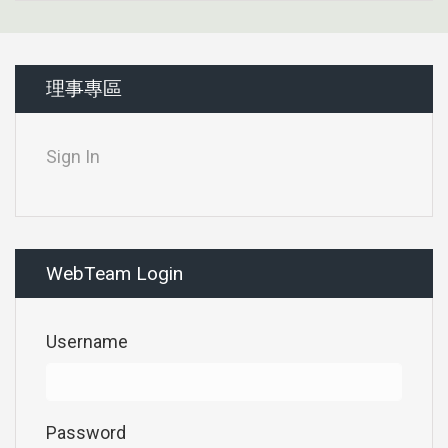
理事專區
Sign In
WebTeam Login
Username
Password