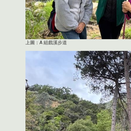
上圖：A 組戲溪步道