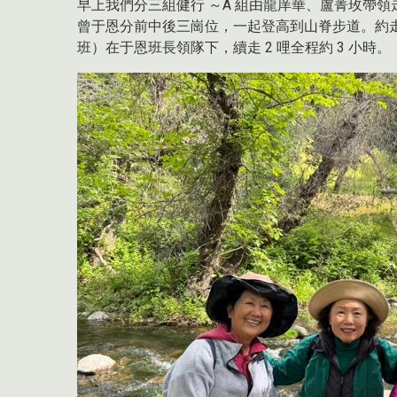
早上我們分三組健行 ～A 組由龍庠華、盧菁玫帶領走 Penit
曾于恩分前中後三崗位，一起登高到山脊步道。約走 
班）在于恩班長領隊下，續走 2 哩全程約 3 小時。