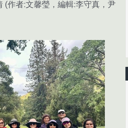
 (作者:文馨瑩，編輯:李守真，尹