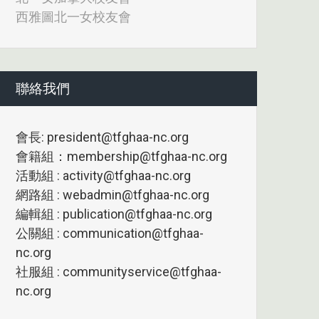
西雅圖北一女校友會
聯絡我們
會長: president@tfghaa-nc.org
會籍組：membership@tfghaa-nc.org
活動組 : activity@tfghaa-nc.org
網路組 : webadmin@tfghaa-nc.org
編輯組 : publication@tfghaa-nc.org
公關組 : communication@tfghaa-
nc.org
社服組 : communityservice@tfghaa-
nc.org