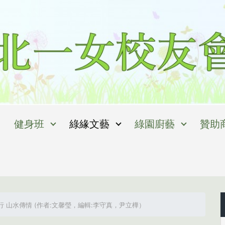
健身班
綠緣文藝
綠園廚藝
贊助
 山水傳情 (作者:文馨瑩，編輯:李守真，尹立樺）