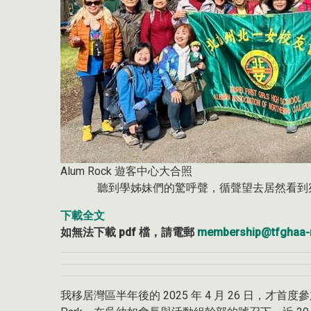
Alum Rock 遊客中心大合照
聽到學姊妹們的驚呼聲，循聲望去居然看到宛如加拿
下載全文
如無法下載 pdf 檔，請電郵
membership@tfghaa-
我移居灣區半年後的 2025 年 4 月 26 日，才首