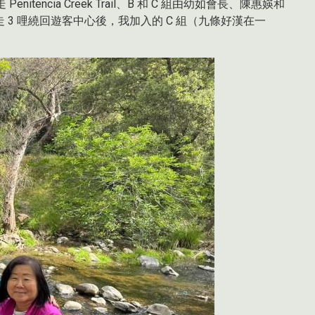
encia Creek Trail、B 和 C 組由幼如會長、陳惠媖和
3 哩繞回遊客中心後，我加入的 C 組（九條好漢在一