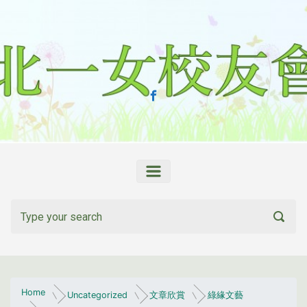
Skip to main content
Home
Uncategorized
文章欣賞
綠緣文藝