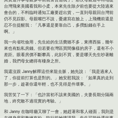
台灣飛來美國看我和小柔，本來先生除夕前也要從大陸過來
會合的，不料臨時通知工廠要趕出貨，一直到母親回台灣前
仍不見踪影。母親嘴巴不說，憂慮寫在臉上，上飛機前還是
忍不住提醒我：「凡事還是要靠自己，多攢點錢在手上
啊。」
我一向省吃儉用，先生給的生活費雖不多，東撙西摳，幾年
來也有點私房錢。但若要在灣區買間像樣的房子，還有不小
差距。眼看房價不斷攀高，此刻不買，要是哪天先生吵著離
婚，我們母女總得有棲身之所。
我還沒跟 Janny解釋這些來龍去脈，她先說：「我是過來人
了，你提前打算也是對的。」她安慰我說：「如果真的走到
那一步，趁著你還年輕，也不見得是件壞事。」
我苦笑了一下：「也許當初不該來美國的，夫妻長期分隔兩
地，終究敵不過現實的考驗。」
和 Janny 在咖啡廳又聊了一會，她趕著和客人碰面，我則是
在健身房和教練有約。臨行前她建議我，先生可能外遇的事