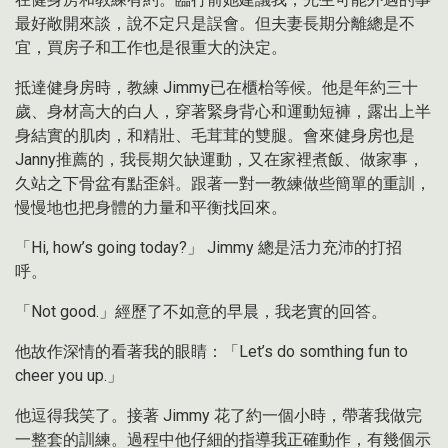
最好敞開來談，說不定只是誤會。但夫妻長期分離總是不
宜，買房子和工作也是很重大的決定。
抵達健身房時，教練 Jimmy已在櫃枱等候。他是年約三十
歲、身材高大的白人，穿著緊身背心和運動短褲，露出上半
身結實的肌肉，和精壯、毛茸茸的雙腿。會來健身房也是
Janny推薦的，我長期欠缺運動，又在家裡煮飯、做家事，
久站之下骨盆有點歪斜。跟著一對一教練做些簡單的重訓，
慢慢地也把身體的力量和平衡找回來。
「Hi, how’s going today?」 Jimmy 總是活力充沛的打招
呼。
「Not good.」經歷了不如意的早晨，我老實的回答。
他故作深情的看著我的眼睛：「Let’s do somthing fun to
cheer you up.」
他逗得我笑了。接著 Jimmy 花了約一個小時，帶著我做完
一整套的訓練。過程中他仔細的指導我正確動作，有幾個示