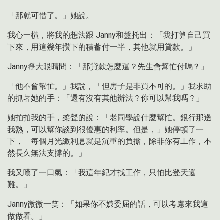
「那就可惜了。」她說。
我心一橫，將我的想法跟 Janny和盤托出：「我打算自己買
下來，用這幾年攢下的積蓄付一半，其他就用貸款。」
Janny睜大眼睛問：「那貸款怎麼還？先生會幫忙付嗎？」
「他不會幫忙。」我說，「但房子是非買不可的。」我求助
的抓著她的手：「還有沒有其他辦法？你可以幫我嗎？」
她拍拍我的手，柔聲的說：「老同學說什麼幫忙。銀行那邊
我熟，可以幫你談到很優惠的利率。但是，」她停頓了一
下，「每個月光繳利息就是沉重的負擔，除非你有工作，不
然長久無法支撐的。」
我又嘆了一口氣：「我這年紀才找工作，只怕比登天還
難。」
Janny微微一笑：「如果你不嫌委屈的話，可以考慮來我這
做做看。」