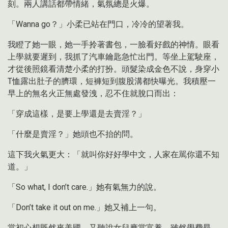
刻。兩人講話都帶情緒，氣氛總是火爆。
「Wanna go？」小柔已站在門口，冷冷的望著我。
我瞪了她一眼，她一手拎著書包，一臉看好戲的神情。眼看
上學就要遲到，我抓了汽車鑰匙急忙出門。等坐上駕駛座，
才從後照鏡看清楚小柔的打扮。頭髮染成金色不說，身穿小
T恤露出肚子的臍環，短褲短到腹股溝都快曝光。我積壓一
早上的無名火正無處發洩，忍不住就脫口而出：
「穿成這樣，是要上學還是去賣淫？」
「什麼是賣淫？」她頭也不抬的問。
這下我火氣更大：「就叫你好好學中文，人家在駡你還不知
道。」
「So what, I don’t care.」她有氣無力的說。
「Don’t take it out on me.」她又補上一句。
當初心想既然來美國，又聽說女兒應當富養，雖然學費昂