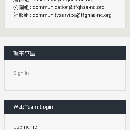
公關組 : communication@tfghaa-nc.org
社服組 : communityservice@tfghaa-nc.org
理事專區
Sign In
WebTeam Login
Username