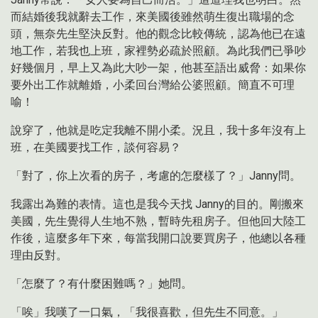
而結婚後我就辭去工作，來美國後雖然萌生復出職場的念
頭，無奈先生堅決反對。他的觀念比較傳統，認為他已在遠
地工作，若我也上班，家裡勢必疏於照顧。為此我們已爭吵
好幾個月，早上又為此大吵一架，他甚至語出威脅：如果你
要外出工作就離婚，小柔回台灣給公婆照顧。簡直不可理
喻！
說穿了，他就是吃定我離不開小柔。況且，我十多年沒有上
班，在美國要找工作，談何容易？
「對了，你上次看的房子，考慮的怎麼樣了？」Janny問。
我露出為難的表情。這也是我今天找 Janny的目的。剛搬來
美國，先生覺得人生地不熟，暫時先租房子。但他回大陸工
作後，這麼多年下來，每當我開口說要買房子，他總以各種
理由反對。
「怎麼了？有什麼困難嗎？」她問。
「唉」我嘆了一口氣，「我很喜歡，但先生不同意。」