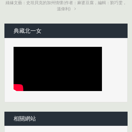
綠緣文藝：史坦貝克的加州情懷(作者：麻婆豆腐，編輯：劉巧雯，
溫偉利)
典藏北一女
相關網站