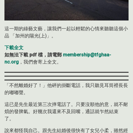
這一期的綠藝文藝，讓我們一起以輕鬆的心情來聽聽這個小
品 「加州的陽光(上)」。
下載全文
如無法下載 pdf 檔，請電郵
membership@tfghaa-
nc.org
，我們會寄上全文。
「不然離婚好了！」他砰的掛斷電話，我只聽見耳筒裡長長
的嘟嘟聲。
這已是先生最近第三次摔電話了。只要沒順他的意，就不耐
煩的發脾氣。好幾次我還來不及回嘴，通話就乍然結束
了。
說來都怪我自己。跟先生結婚後很快有了女兒小柔，雖然經