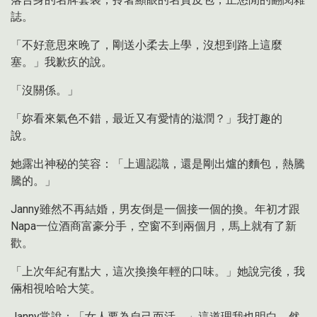
誌。
「不好意思來晚了，剛送小柔去上學，沒想到路上這麼
塞。」我歉疚的說。
「沒關係。」
「妳看來氣色不錯，最近又有愛情的滋潤？」我打趣的
說。
她露出神秘的笑容：「上週認識，還是剛出爐的麵包，熱騰
騰的。」
Janny雖然不再結婚，男友倒是一個接一個的換。年初才跟
Napa一位酒商富豪分手，空窗不到兩個月，馬上就有了新
歡。
「上次年紀有點大，這次換換年輕的口味。」她說完後，我
倆相視哈哈大笑。
Janny常說：「女人要為自己而活。」這道理我也明白。然