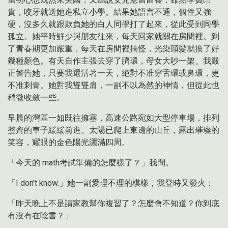
貴，咬牙就送她進私立小學。結果她語言不通，個性又強
硬，沒多久就跟欺負她的白人同學打了起來，從此受到同學
孤立。她平時鮮少與朋友往來，每天回家就關在房間裡。到
了青春期更加嚴重，每天在房間裡搞怪，光染頭髮就換了好
幾種顏色。有天自作主張去穿了臍環，母女大吵一架。我嚴
正警告她，只要我還活著一天，絶對不准穿舌環或鼻環，更
不准刺青。她對我聳聳肩，一副不以為然的神情，但從此也
稍微收斂一些。
早晨的灣區一如既往擁塞，高速公路宛如大型停車場，排列
整齊的車子緩緩前進。太陽已爬上東邊的山丘，露出璀璨的
笑容，耀眼的金色陽光灑滿四周。
「今天的 math考試準備的怎麼樣了？」我問。
「I don’t know.」她一副愛理不理的模樣，我登時又發火：
「昨天晚上不是請家教幫你複習了？怎麼會不知道？你到底
有沒有在唸書？」