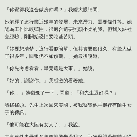
「你覺得我適合做房仲嗎？」我瞪大眼睛問。
她解釋了這行業近幾年的發展、未來潛力、需要條件等。她
認為工作比較彈性，很適合還要照顧小柔的我。但我欠缺社
交經驗，剛開始恐怕要吃些苦頭。
「妳要想清楚，這行看似簡單，但其實要磨很久。有些人做
了很多年，回報仍不如預期。」她最後說道。
「你先考慮看看，畢竟這是大事。」她說。
「好的，謝謝你。」我感激的看著她。
「你……」她猶豫了一下，問道：「和先生還好嗎？」
我搖搖頭。先生上次回來美國，被我察覺他手機裡有陌生女
子的傳訊。
「他可能在大陸有女人了。」我說。
其實這件事母親多年前就警吿過我了。那次母親過年特地從