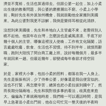
濟並不寬裕，生活也算過得去。但跟公婆一起住，加上小柔
出生後的教養問題，與公婆的磨擦層出不窮。小柔上小學
前，剛好先生有外派加州機會，我就鼓勵他全家搬到美國
來。為此公婆對我更不諒解，我倒是樂得耳根從此清靜。
沒想到來美國後，先生和本地白人主管處不來，老覺得別人
瞧不起他。他當年在台灣，怎麼說也是威風凛凛、手底下好
幾十個人的主管。哪像這裡沒人使喚，工作有文化隔閡，語
言處處吃癟，飲食、生活也不習慣。待不到半年，就憤而辭
職，跑到大陸找了間台商工廠上班。說好每幾個月，最多半
年就回來一趟。但最近幾年，卻變成每年春節才得空回
家。
於是，家裡大小事，包括小柔的照料，都落在我一人身上。
先生是振振有詞，少了侍奉公婆，好像還是我佔便宜似的。
這也不打緊，再怎麼辛苦，總算也把小柔拉拔到國中了。然
而長期分隔兩地，先生和我對很多事的看法，歧異愈來愈
大。偏偏為了牽就兩地時差，我們唯一可以通話時間，是我
早上急著送小柔出門前，他在公司忙完一整天後的半夜時