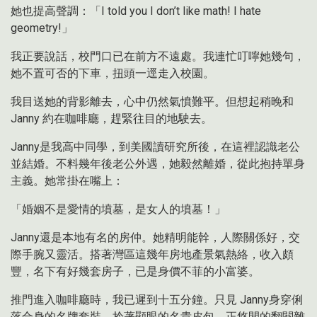
她也提高聲調：「I told you I don’t like math! I hate
geometry!」
我正要說話，校門口已在前方不遠處。我連忙叮嚀她幾句，
她不置可否的下車，扭頭一逕走入校園。
我目送她的背影離去，心中仍然氣憤難平。但想起稍晚和
Janny 約在咖啡廳，趕緊往目的地駛去。
Janny是我高中同學，到美國讀研究所後，在這裡認識老公
並結婚。不料幾年後老公外遇，她毅然離婚，從此抱持單身
主義。她常掛在嘴上：
「婚姻不是愛情的墳墓，是女人的墳墓！」
Janny還是本地有名的房仲。她精明能幹，人際關係好，交
際手腕又靈活。搭著灣區這幾年房地產景氣熱絡，收入頗
豐，名下有好幾套房子，已是身價不菲的小富婆。
推門進入咖啡廳時，我已遲到十五分鐘。只見 Janny身穿俐
落合身的名牌套裝，拎著顯眼的名貴皮包，正悠閒的翻閱雜