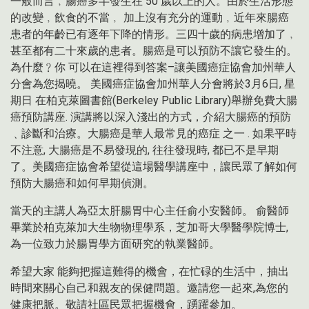
一般而言﹐腸癌多半發生在 50 歲以上的人。由於生活形態
的改變﹐飲食的不當﹐ 加上沒有充分的運動﹐近年來腸癌
患者的年齡已有逐年下降的情形。三四十歲的病患增加了﹐
甚至都有二十來歲的患者。腸癌是可以預防不讓它發生的。
為什麼﹖你 可以在這裡得到答案–讓美國癌症協會加州華人
分會為您揭曉。 美國癌症協會加州華人分會將於3月6日, 星
期日 在柏克萊圖書館(Berkeley Public Library)舉辦免費大腸
癌預防講座. 演講將以深入淺出的方式，介紹大腸癌的預防
﹑診斷和治療。大腸癌是華人最常見的癌症 之一 . 如果平時
不注意, 大腸癌是不易發現的, 往往發現時, 都已不是早期
了。美國癌症協會希望從這場醫學講座中，讓民眾了解如何
預防大腸癌和如何早期偵測。
當天的主講人為亞太肝腸胃中心主任俞小安醫師。 俞醫師
畢業於柏克萊加大生物物理學系，芝加哥大學醫學院博士,
為一位致力於腸胃學方面研究的執業醫師。
希望大家 能夠把握這難得的機會，在忙碌的生活中，抽出
時間來關心自己和親友的保健問題。邀請您一起來,為您的
健康把脈。敬請社區民眾把握機會，踴躍參加。