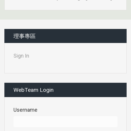
理事專區
Sign In
WebTeam Login
Username