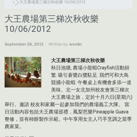
大王農場第三梯次秋收樂 10/06/2012
大王農場第三梯次秋收樂
10/06/2012
September 26, 2012
Written by
wenlin
大王農場第三梯次
秋收樂
秋日池塘, 農場小龍蝦Crayfish活動頻
繁. 吸引蒼鷺白鷺駐足. 我們可和大鳥
競捕小龍蝦. 午餐桌上有機會多添一道
美味。北一女北加州校友會第三梯次
大王農場之旅，定於十月六日(星期六)
舉行。邀請 校友和家屬一起參加我們的農場義工大隊。 當
日活動內容包括大王農場巡禮，鳳梨芭樂Pineapple Guava
整修，並有柿餅製作示範。中午享用女主人巧手烹調之當季
農家菜。