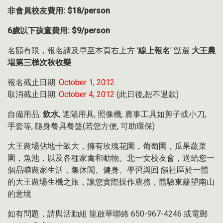
非會員校友費用: $18/person
6歲以下孩童費用: $9/person
名額有限，報名請及早至本頁右上方 ‘
線上報名
‘ 點選
大王農
場第三梯次
秋收樂
報名截止日期:
October 1, 2012
取消截止日期:
October 4, 2012
(此日後,恕不退款)
自備用品:
飲水
, 遮陽用具, 照像機, 農事工具如剪子或小刀,
手套等, 隨身餐具餐盤(若您方便, 可助環保)
大王農場佔地十畝大，擁有玫瑰花園，葡萄園，瓜果蔬菜
園，魚池，以及各種家禽和動物。北一女校友會，送給您一
個品嚐農家生活，集休閒、健身、學習與回 饋社區於一體
的大王農場生機之旅，讓您實際操作農務，體驗東籬望南山
的意境
如有問題，請與活動組 龍啟華聯絡 650-967-4246 或電郵