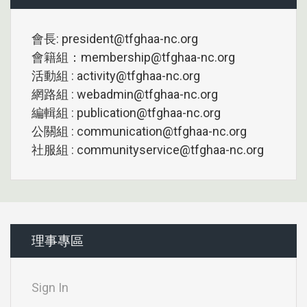
會長: president@tfghaa-nc.org
會籍組：membership@tfghaa-nc.org
活動組 : activity@tfghaa-nc.org
網路組 : webadmin@tfghaa-nc.org
編輯組 : publication@tfghaa-nc.org
公關組 : communication@tfghaa-nc.org
社服組 : communityservice@tfghaa-nc.org
理事專區
Sign In