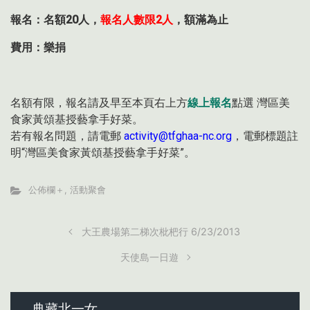
報名：名額20人，
報名人數限2人
，額滿為止
費用：樂捐
名額有限，報名請及早至本頁右上方
線上報名
點選 灣區美
食家黃頌基授藝拿手好菜。
若有報名問題，請電郵
activity@tfghaa-nc.org
，電郵標題註
明“灣區美食家黃頌基授藝拿手好菜”。
公佈欄＋
,
活動聚會
大王農場第二梯次枇杷行 6/23/2013
天使島一日遊
典藏北一女