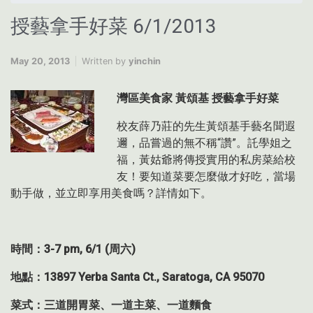
授藝拿手好菜 6/1/2013
May 20, 2013
Written by
yinchin
灣區美食家 黃頌基 授藝拿手好菜
校友薛乃莊的先生黃頌基手藝名聞遐
邇，品嘗過的無不稱“讚”。託學姐之
福，黃姑爺將傳授實用的私房菜給校
友！要知道菜要怎麼做才好吃，當場
動手做，並立即享用美食嗎？詳情如下。
時間：3-7 pm, 6/1 (周六)
地點：13897 Yerba Santa Ct., Saratoga, CA 95070
菜式：三道開胃菜、一道主菜、一道麵食