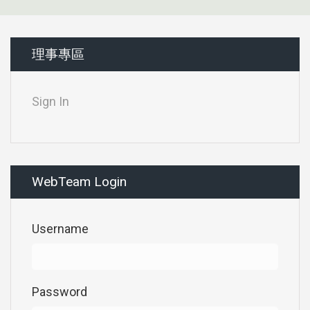
理事專區
Sign In
WebTeam Login
Username
Password