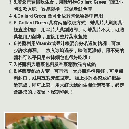
3.
若您已習慣吃生食，用醃料泡
Collard Green 1
至
2
小
時柔軟入味，容易製捲，並保新鮮色澤
4.Collard Green
葉可疊放於陶瓷容器中待用
5.
Collard Green
葉有兩種取梗方式，若葉片大則將葉
梗直接切除，用半片大葉製捲即。可若葉片不大，可將
葉梗用刀削薄，直接用整片葉來製捲
6.
將醬料用
Vitamix
或果汁機混合好若過於粘稠，可加
少許水稀釋。 放入冰箱過夜，味道更濃郁。用不完的
醬料可以平日用來抹麵包也很好吃哦！
7.
將醬料與蔬菜包料及香菜稍微混合成餡
8.
將蔬菜餡放入葉，可再添一大匙醬料後捲好，可用醬
料封口，或用五彩牙籤固定。
加上少許香菜或紅椒裝
飾完成，即可上菜。用大紅大綠的生機佳饌宴客，必定
會讓您的朋友留下深刻印象！