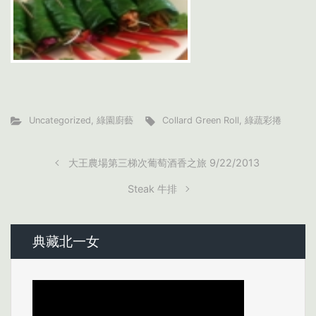
Uncategorized
,
綠園廚藝
Collard Green Roll
,
綠蔬彩捲
大王農場第三梯次葡萄酒香之旅 9/22/2013
Steak 牛排
典藏北一女