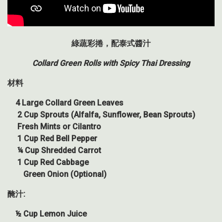
綠蔬彩捲，配泰式醬汁
Collard Green Rolls with Spicy Thai Dressing
材料
4 Large Collard Green Leaves
2 Cup Sprouts (Alfalfa, Sunflower, Bean Sprouts)
Fresh Mints or Cilantro
1 Cup Red Bell Pepper
¼ Cup Shredded Carrot
1 Cup Red Cabbage
Green Onion (Optional)
醃汁
:
½ Cup Lemon Juice