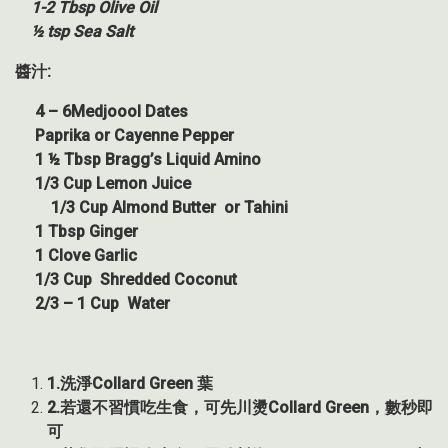
1-2 Tbsp Olive Oil
½ tsp Sea Salt
醬汁
:
4 – 6Medjoool Dates
Paprika or Cayenne Pepper
1 ½ Tbsp
Bragg’s
Liquid Amino
1/3 Cup Lemon Juice
1/3 Cup Almond Butter or Tahini
1 Tbsp Ginger
1 Clove Garlic
1/3 Cup Shredded Coconut
2/3 – 1 Cup Water
1.
洗淨
Collard Green
葉
2.
若還不習慣吃生食，可先川燙
Collard Green
，數秒即
可