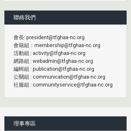
聯絡我們
會長: president@tfghaa-nc.org
會籍組：membership@tfghaa-nc.org
活動組 : activity@tfghaa-nc.org
網路組 : webadmin@tfghaa-nc.org
編輯組 : publication@tfghaa-nc.org
公關組 : communication@tfghaa-nc.org
社服組 : communityservice@tfghaa-nc.org
理事專區