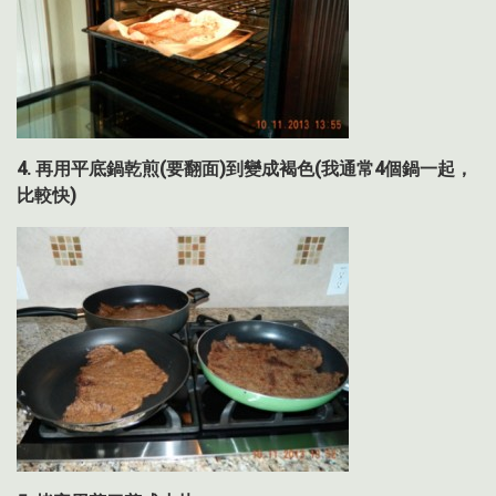
4.
再用平底鍋乾煎
(
要翻面
)
到變成褐色
(
我通常
4
個鍋一起，
比較快
)