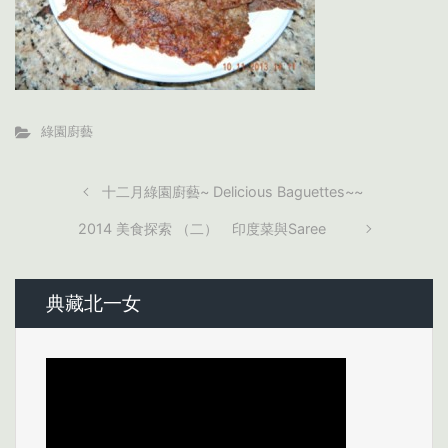
綠園廚藝
十二月綠園廚藝~ Delicious Baguettes~~
2014 美食探索 （二） 印度菜與Saree
典藏北一女