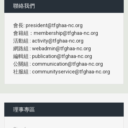
聯絡我們
會長: president@tfghaa-nc.org
會籍組：membership@tfghaa-nc.org
活動組 : activity@tfghaa-nc.org
網路組 : webadmin@tfghaa-nc.org
編輯組 : publication@tfghaa-nc.org
公關組 : communication@tfghaa-nc.org
社服組 : communityservice@tfghaa-nc.org
理事專區