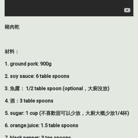
豬肉乾
材料：
1. ground pork: 900g
2. soy sauce: 6 table spoons
3.
魚露：
1/2 table spoon (optional
，大廚沒放
)
4.
酒：
3 table spoons
5. sugar: 1 cup (
不喜歡甜可以少放，大廚大概少放
1/4
杯
)
6. orange juice: 1.5 table spoons
7. black pepper: 3 tea spoons