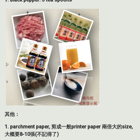
其他：
1. parchment paper,
剪成一般
printer paper
兩倍大的
size,
大概要
8-10
張
(
不記得了
)