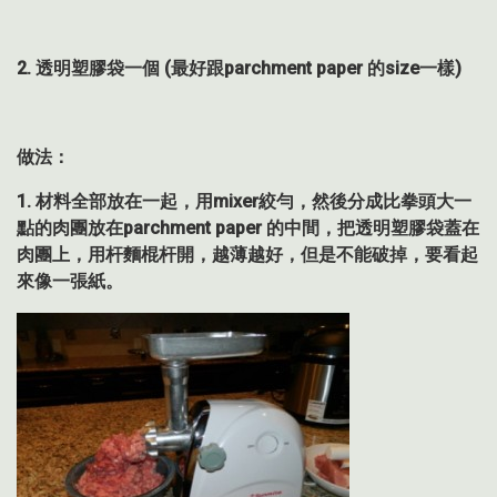
2. 透明塑膠袋一個
(
最好跟
parchment paper
的
size
一樣
)
做法：
1.
材料全部放在一起，用
mixer
絞勻，然後分成比拳頭大一
點的肉團放在
parchment paper
的中間，把透明塑膠袋蓋在
肉團上，用杆麵棍杆開，越薄越好，但是不能破掉，要看起
來像一張紙。