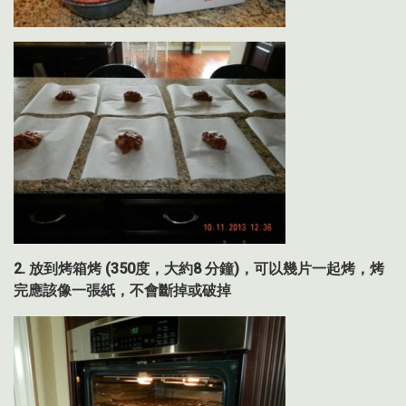
2.
放到烤箱烤
(350
度，大約
8
分鐘
)
，可以幾片一起烤，
烤
完應該像一張紙，不會斷掉或破掉