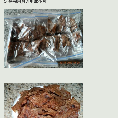
5.
烤完用剪刀剪成小片