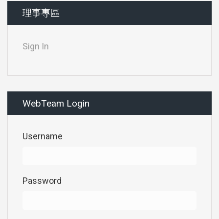
理事專區
Sign In
WebTeam Login
Username
Password