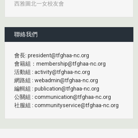
西雅圖北一女校友會
聯絡我們
會長: president@tfghaa-nc.org
會籍組：membership@tfghaa-nc.org
活動組 : activity@tfghaa-nc.org
網路組 : webadmin@tfghaa-nc.org
編輯組 : publication@tfghaa-nc.org
公關組 : communication@tfghaa-nc.org
社服組 : communityservice@tfghaa-nc.org