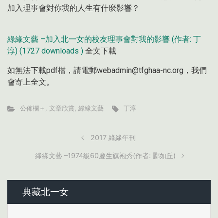
加入理事會對你我的人生有什麼影響？
綠緣文藝 –加入北一女的校友理事會對我的影響 (作者: 丁
淳) (1727 downloads )
全文下載
如無法下載pdf檔，請電郵webadmin@tfghaa-nc.org，我們
會寄上全文。
公佈欄＋
,
文章欣賞
,
綠緣文藝
丁淳
2017 綠緣年刊
綠緣文藝 –1974級60慶生旗袍秀(作者: 酈如丘)
典藏北一女