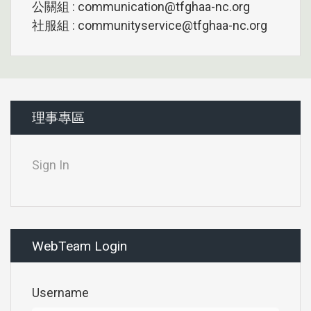
公關組 : communication@tfghaa-nc.org
社服組 : communityservice@tfghaa-nc.org
理事專區
Sign In
WebTeam Login
Username