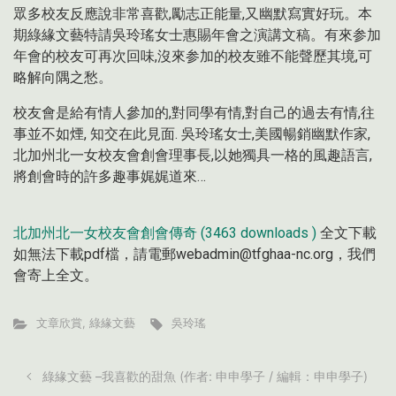
眾多校友反應說非常喜歡,勵志正能量,又幽默寫實好玩。本
期綠緣文藝特請吳玲瑤女士惠賜年會之演講文稿。有來参加
年會的校友可再次回味,沒來参加的校友雖不能聲歷其境,可
略解向隅之愁。
校友會是給有情人參加的,對同學有情,對自己的過去有情,往
事並不如煙, 知交在此見面. 吳玲瑤女士,美國暢銷幽默作家,
北加州北一女校友會創會理事長,以她獨具一格的風趣語言,
將創會時的許多趣事娓娓道來…
北加州北一女校友會創會傳奇 (3463 downloads )
全文下載
如無法下載pdf檔，請電郵webadmin@tfghaa-nc.org，我們
會寄上全文。
文章欣賞
,
綠緣文藝
吳玲瑤
綠緣文藝 –我喜歡的甜魚 (作者: 申申學子 / 編輯：申申學子)