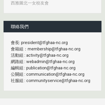
西雅圖北一女校友會
聯絡我們
會長: president@tfghaa-nc.org
會籍組：membership@tfghaa-nc.org
活動組 : activity@tfghaa-nc.org
網路組 : webadmin@tfghaa-nc.org
編輯組 : publication@tfghaa-nc.org
公關組 : communication@tfghaa-nc.org
社服組 : communityservice@tfghaa-nc.org