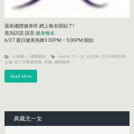
最新纖體健身班 網上報名開始了!
查詢詳請 請至
健身報名
.
6/27 週日健美熱舞3:30PM – 5:00PM 開始
公佈欄＋
,
纖體健身
Alumni
,
北一女
,
台北第一女子高級中學
,
太極
,
拉丁有氧塑身舞
,
排舞
,
纖體健身
Read More
典藏北一女