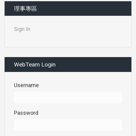
理事專區
Sign In
WebTeam Login
Username
Password