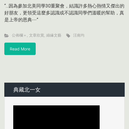
“…因為參加北美同學30重聚會，結識許多熱心熱情又傑出的
好朋友，更領受這麼多認識或不認識同學們溫暖的幫助，真
是上帝的恩典⋯”
公佈欄＋
,
文章欣賞
,
綠緣文藝
汪南均
Read More
典藏北一女