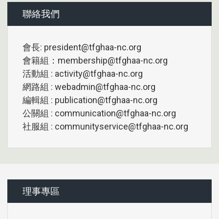
聯絡我們
會長: president@tfghaa-nc.org
會籍組：membership@tfghaa-nc.org
活動組 : activity@tfghaa-nc.org
網路組 : webadmin@tfghaa-nc.org
編輯組 : publication@tfghaa-nc.org
公關組 : communication@tfghaa-nc.org
社服組 : communityservice@tfghaa-nc.org
理事專區