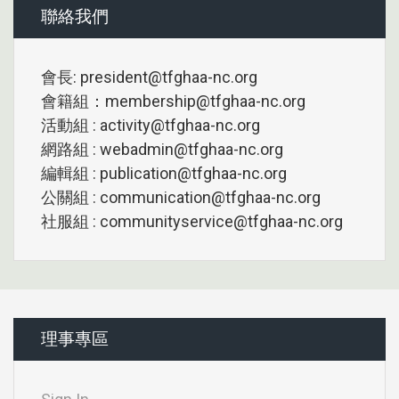
聯絡我們
會長: president@tfghaa-nc.org
會籍組：membership@tfghaa-nc.org
活動組 : activity@tfghaa-nc.org
網路組 : webadmin@tfghaa-nc.org
編輯組 : publication@tfghaa-nc.org
公關組 : communication@tfghaa-nc.org
社服組 : communityservice@tfghaa-nc.org
理事專區