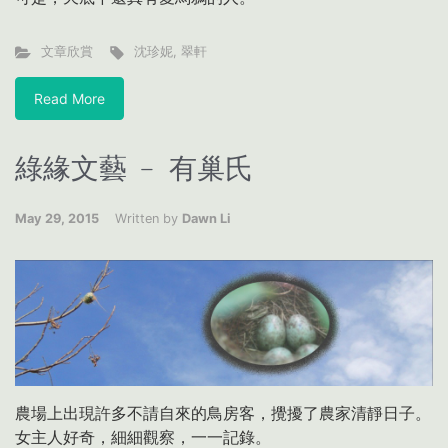
文章欣賞
沈珍妮
,
翠軒
Read More
綠緣文藝 ﹣ 有巢氏
May 29, 2015
Written by
Dawn Li
農場上出現許多不請自來的鳥房客，攪擾了農家清靜日子。
女主人好奇，細細觀察，一一記錄。