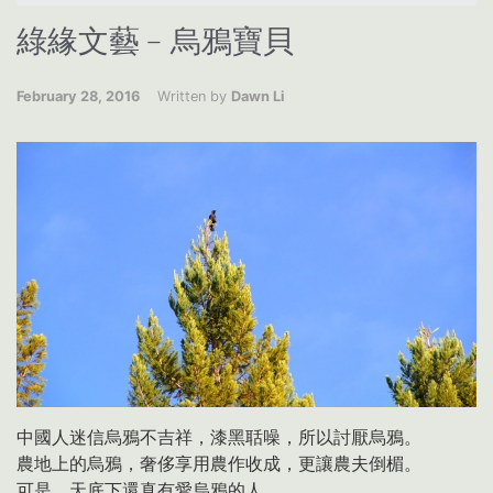
綠緣文藝﹣烏鴉寶貝
February 28, 2016
Written by
Dawn Li
中國人迷信烏鴉不吉祥，漆黑聒噪，所以討厭烏鴉。
農地上的烏鴉，奢侈享用農作收成，更讓農夫倒楣。
可是，天底下還真有愛烏鴉的人。