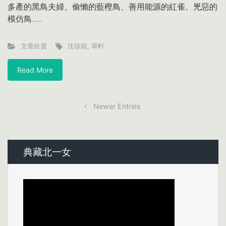
多產的黑鳥夫婦、偷懶的藍樫鳥、善用能源的紅雀、兇惡的
模仿鳥……
文章欣賞
沈珍妮
,
翠軒
Read More
Newer Entries
典藏北一女