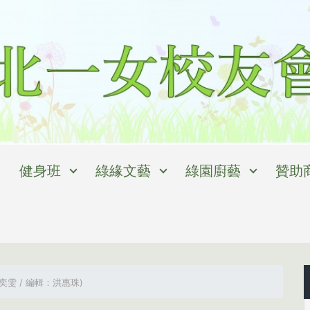
健身班
綠緣文藝
綠園廚藝
贊助
奕雯 / 編輯：洪惠珠)