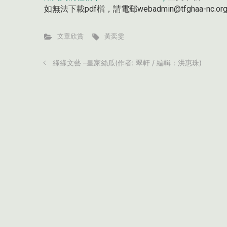
如無法下載pdf檔，請電郵webadmin@tfghaa-nc
文章欣賞
黃奕雯
綠緣文藝 –皇家絲瓜(作者: 翠軒 / 編輯：洪惠珠)