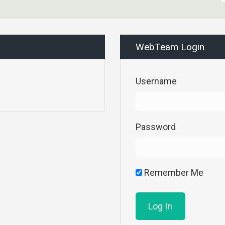
WebTeam Login
Username
Password
Remember Me