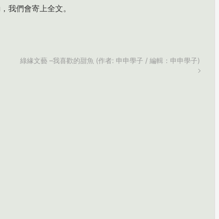
.org，我們會寄上全文。
綠緣文藝 –我喜歡的甜魚 (作者: 申申學子 / 編輯：申申學子)