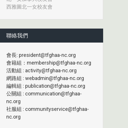
西雅圖北一女校友會
聯絡我們
會長: president@tfghaa-nc.org
會籍組：membership@tfghaa-nc.org
活動組 : activity@tfghaa-nc.org
網路組 : webadmin@tfghaa-nc.org
編輯組 : publication@tfghaa-nc.org
公關組 : communication@tfghaa-
nc.org
社服組 : communityservice@tfghaa-
nc.org