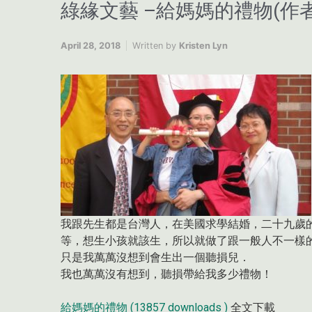
綠緣文藝 –給媽媽的禮物(作者:
April 28, 2018
Written by
Kristen Lyn
我跟先生都是台灣人，在美國求學結婚，二十九歲
等，想生小孩就該生，所以就做了跟一般人不一樣
只是我萬萬沒想到會生出一個聽損兒．
我也萬萬沒有想到，聽損帶給我多少禮物！
給媽媽的禮物 (13857 downloads )
全文下載