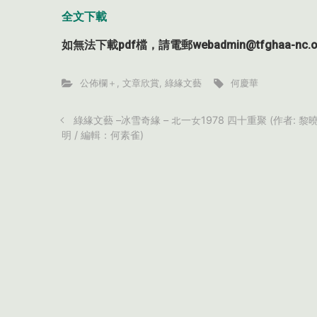
全文下載
如無法下載pdf檔，請電郵webadmin@tfghaa-n
公佈欄＋
,
文章欣賞
,
綠緣文藝
何慶華
綠緣文藝 –冰雪奇緣 – 北一女1978 四十重聚 (作者: 黎
明 / 編輯：何素雀)