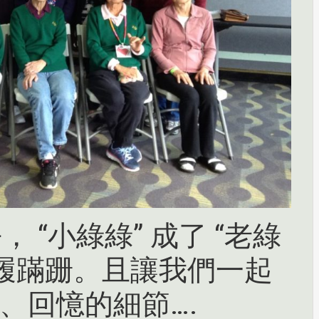
 “小綠綠” 成了 “老綠
步履蹣跚。且讓我們一起
、回憶的細節….