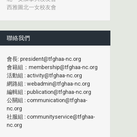
西雅圖北一女校友會
聯絡我們
會長: president@tfghaa-nc.org
會籍組：membership@tfghaa-nc.org
活動組 : activity@tfghaa-nc.org
網路組 : webadmin@tfghaa-nc.org
編輯組 : publication@tfghaa-nc.org
公關組 : communication@tfghaa-
nc.org
社服組 : communityservice@tfghaa-
nc.org