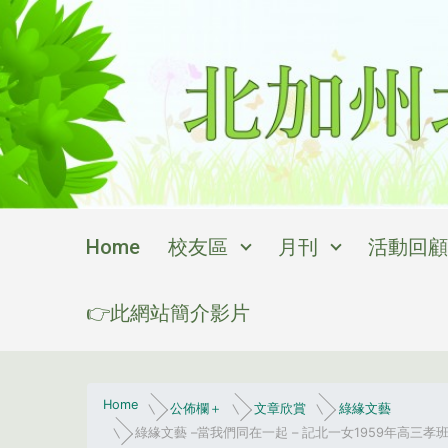
Skip to main content
Home
校友區
月刊
活動回顧
👉此網站簡介影片
Home
公佈欄＋
文章欣賞
綠緣文藝
綠緣文藝 –當我們同在一起 – 記北一女1959年高三孝班 