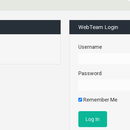
WebTeam Login
Username
Password
Remember Me