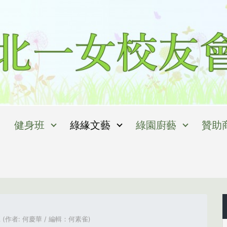
健身班
綠緣文藝
綠園廚藝
贊助
(作者: 何慶華 / 編輯：何素雀)