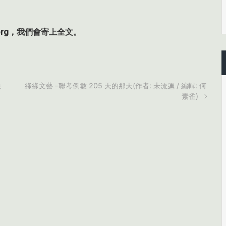
c.org，我們會寄上全文。
曉
綠緣文藝 –聯考倒數 205 天的那天(作者: 未流連 / 編輯: 何
素雀)