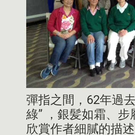
彈指之間，62年過去，
綠” ，銀髪如霜、
欣賞作者細膩的描述