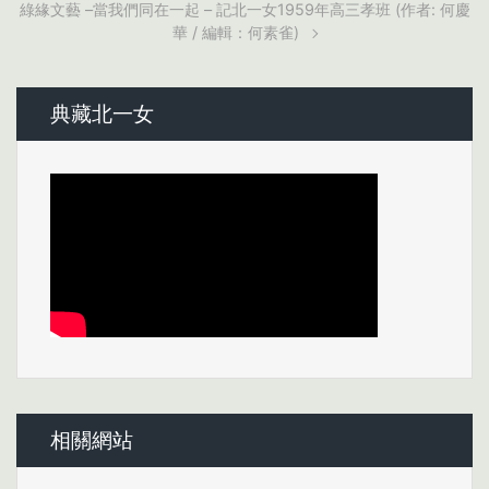
綠緣文藝 –當我們同在一起 – 記北一女1959年高三孝班 (作者: 何慶
華 / 編輯：何素雀)
典藏北一女
相關網站