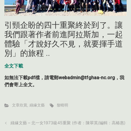
引頸企盼的四十重聚終於到了。讓
我們跟著作者前進阿拉斯加，一起
體驗「才說好久不見，就要揮手道
別」的旅程 ..
全文下載
如無法下載pdf檔，請電郵webadmin@tfghaa-nc.org，我
們會寄上全文。
文章欣賞
,
綠緣文藝
黎曉明
綠緣文藝 – 北一女1973級45重聚 (作者：陳翠英/編輯：高椿惠)