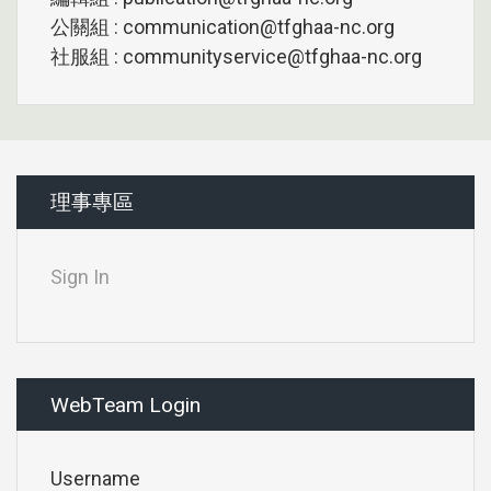
公關組 : communication@tfghaa-nc.org
社服組 : communityservice@tfghaa-nc.org
理事專區
Sign In
WebTeam Login
Username