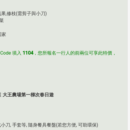
草,疏果,修枝(需剪子與小刀)
家菜
回家
 Code 填入
1104
，您所報名一行人的前兩位可享此特價，
選
大王農場第一梯次春日遊
或小刀, 手套等, 隨身餐具餐盤(若您方便, 可助環保)