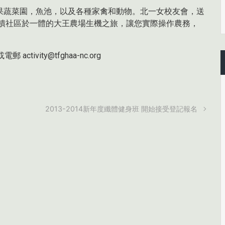
果蔬菜園，魚池，以及各種家禽和動物。北一女校友會，送
 饋社區於一體的大王農場生機之旅，讓您實際操作農務，
ctivity@tfghaa-nc.org
2013-2014新年度纖體健身班 開始接受登記報名