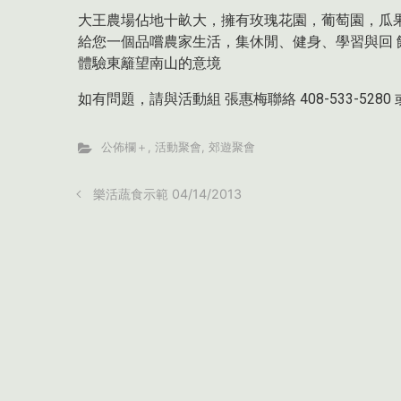
大王農場佔地十畝大，擁有玫瑰花園，葡萄園，瓜
給您一個品嚐農家生活，集休閒、健身、學習與回
體驗東籬望南山的意境
如有問題，請與活動組 張惠梅聯絡 408-533-5280 或電郵 a
公佈欄＋
,
活動聚會
,
郊遊聚會
樂活蔬食示範 04/14/2013