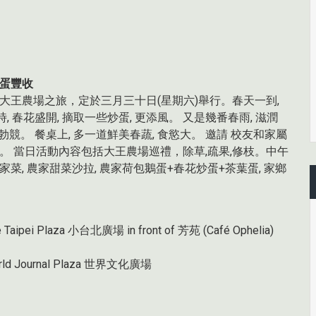
 蛋豐收
大王農場之旅，定於三月三十日(星期六)舉行。春天一到,
, 春花盛開, 摘取一些炒蛋, 更添風。 又是幾番春雨, 滋潤
蓬勃競。 餐桌上, 多一道鮮美春蔬, 食慾大。 邀請 校友和家屬
。 當日活動內容包括大王農場巡禮，除草,疏果,修枝。中午
菜, 農家甜菜沙拉, 農家荷包鵝蛋+春花炒蛋+茶葉蛋, 家鄉
tle Taipei Plaza 小台北廣場 in front of 芳苑 (Café Ophelia)
 World Journal Plaza 世界文化廣場