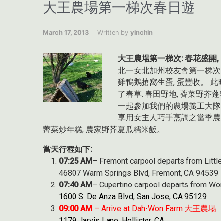
大王農場第一梯次春日遊
March 17, 2013
Written by
yinchin
大王農場第一梯次:
春花盛開,
北一女北加州校友會第一梯次
雞鴨鵝搶窩生蛋, 蛋豐收。 此時
了春草. 春田野地, 薺菜野芥
一起參加我們的農場義工大隊
享用女主人巧手烹調之當季農家
薺菜炒年糕, 農家野芥夏瓜糯米飯。
當天行程如下:
07:25 AM
– Fremont carpool departs from Lit
46807 Warm Springs Blvd, Fremont, CA 94539
07:40 AM
– Cupertino carpool departs from
1600 S. De Anza Blvd, San Jose, CA 95129
09:00 AM
– Arrive at Dah-Won Farm 大王農場
1179 Jarvis Lane, Hollister, CA