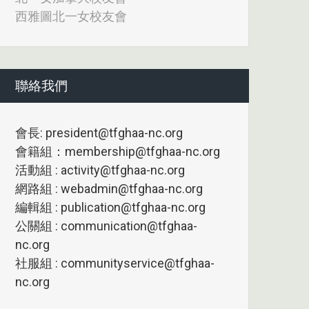
西雅圖北一女校友會
聯絡我們
會長: president@tfghaa-nc.org
會籍組：membership@tfghaa-nc.org
活動組 : activity@tfghaa-nc.org
網路組 : webadmin@tfghaa-nc.org
編輯組 : publication@tfghaa-nc.org
公關組 : communication@tfghaa-
nc.org
社服組 : communityservice@tfghaa-
nc.org