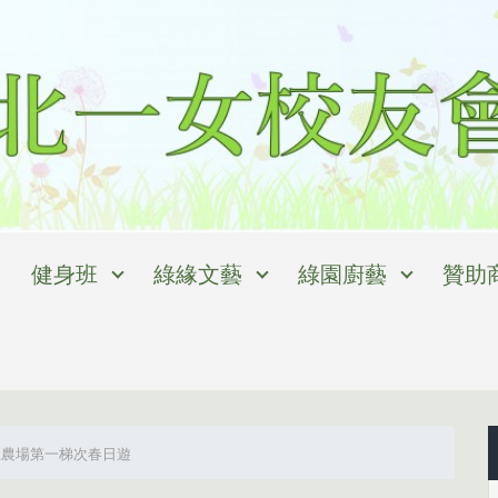
健身班
綠緣文藝
綠園廚藝
贊助
王農場第一梯次春日遊