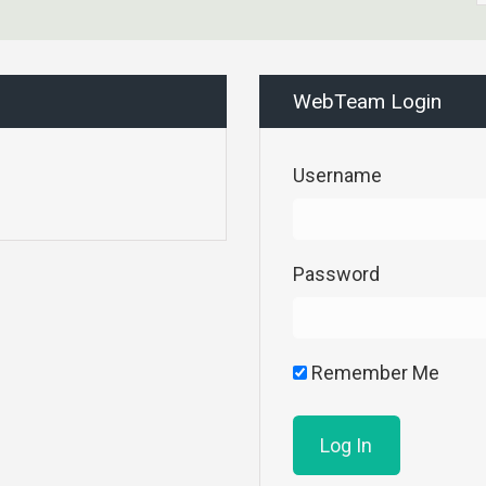
WebTeam Login
Username
Password
Remember Me