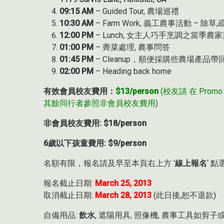
09:15 AM
– Guided Tour, 農場巡禮
10:30 AM
– Farm Work, 義工農事活動 – 除
12:00 PM
– Lunch, 女主人巧手烹調之當季農
01:00 PM
– 薺菜處理, 農事問答
01:45 PM
– Cleanup，順便採購些農場產品帶
02:00 PM
– Heading back home
有效會員校友費用：
$13/person
(校友請 在 Promo
其餘同行者參照非會員校友費用)
非會員校友費用: $18/person
6歲以下孩童費用: $9/person
名額有限，報名請及早至本頁右上方 ‘
線上報名
‘ 點
報名截止日期:
March 25, 2013
取消截止日期:
March 28, 2013
(此日後,恕不退款)
自備用品:
飲水
, 遮陽用具, 照像機, 農事工具如剪子