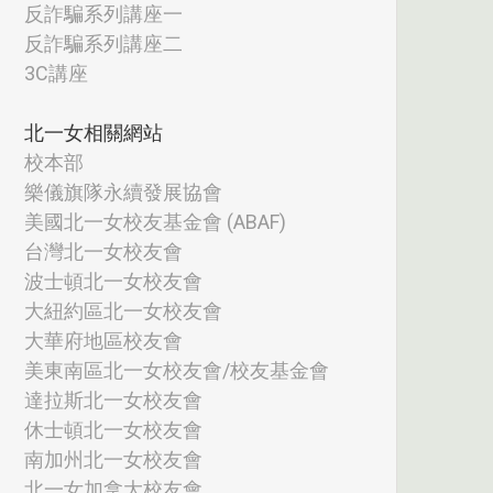
反詐騙系列講座一
反詐騙系列講座二
3C講座
北一女相關網站
校本部
樂儀旗隊永續發展協會
美國北一女校友基金會 (ABAF)
台灣北一女校友會
波士頓北一女校友會
大紐約區北一女校友會
大華府地區校友會
美東南區北一女校友會/校友基金會
達拉斯北一女校友會
休士頓北一女校友會
南加州北一女校友會
北一女加拿大校友會