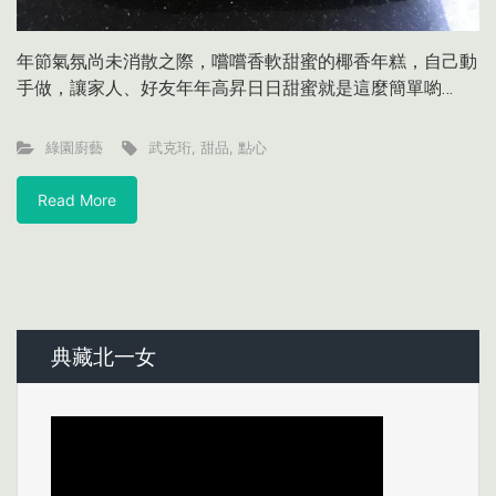
年節氣氛尚未消散之際，嚐嚐香軟甜蜜的椰香年糕，自己動
手做，讓家人、好友年年高昇日日甜蜜就是這麼簡單喲…
綠園廚藝
武克珩
,
甜品
,
點心
Read More
典藏北一女