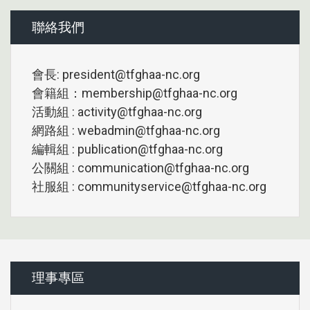
聯絡我們
會長: president@tfghaa-nc.org
會籍組：membership@tfghaa-nc.org
活動組 : activity@tfghaa-nc.org
網路組 : webadmin@tfghaa-nc.org
編輯組 : publication@tfghaa-nc.org
公關組 : communication@tfghaa-nc.org
社服組 : communityservice@tfghaa-nc.org
理事專區